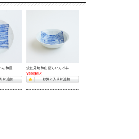
いん 和皿
波佐見焼 和山 藍らいん 小鉢
¥990
(税込)