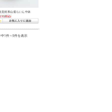
佐見焼 和山 藍らいん 中鉢
,210
(税込)
件中1件～5件を表示