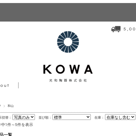
5,
out
P
和山
示切替：
並び順：
在庫：
件中1件～5件を表示
品一覧