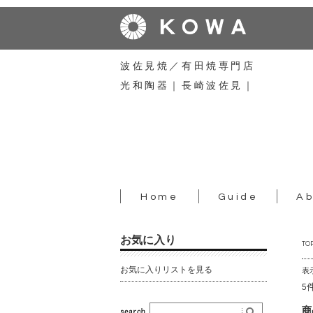
波佐見焼／有田焼専門店
光和陶器｜長崎波佐見｜
Home
Guide
Ab
お気に入り
TO
お気に入りリストを見る
表
5
商