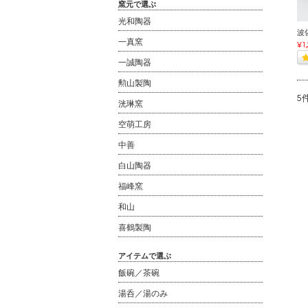
窯元で選ぶ
光和陶器
波
一真窯
¥1
一誠陶器
勲山製陶
5
洸琳窯
空萌工房
中善
白山陶器
福峰窯
和山
喜鶴製陶
アイテムで選ぶ
飯碗／茶碗
湯呑／湯のみ