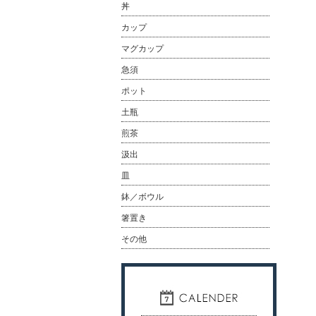
丼
カップ
マグカップ
急須
ポット
土瓶
煎茶
汲出
皿
鉢／ボウル
箸置き
その他