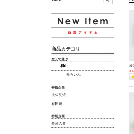
商品カテゴリ
窯元で選ぶ
和山
波
¥1
藍らいん
特価企画
波佐見焼
有田焼
特別企画
長崎の変