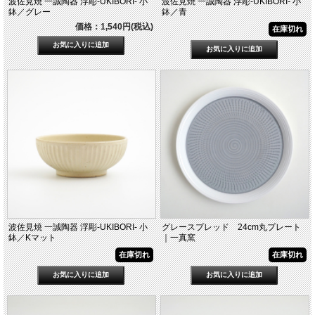
波佐見焼 一誠陶器 浮彫-UKIBORI- 小
波佐見焼 一誠陶器 浮彫-UKIBORI- 小
鉢／グレー
鉢／青
価格：1,540円(税込)
在庫切れ
波佐見焼 一誠陶器 浮彫-UKIBORI- 小
グレースプレッド 24cm丸プレート
鉢／Kマット
｜一真窯
在庫切れ
在庫切れ