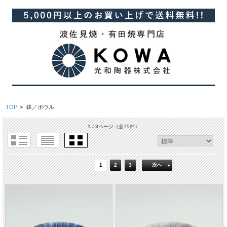
TOP
>
鉢／ボウル
1 / 3ページ
（全75件）
1
2
3
次へ