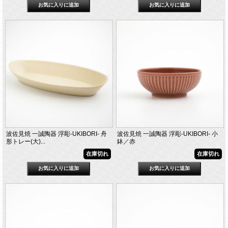
波佐見焼 一誠陶器 浮彫-UKIBORI- 舟
波佐見焼 一誠陶器 浮彫-UKIBORI- 小
形トレー(大)...
鉢／赤
在庫切れ
在庫切れ