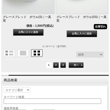
グレースプレッド ボウル(S)｜一真
グレースプレッド ボウル(SS)｜一真
窯
窯
価格：1,980円(税込)
在庫切れ
1 / 3ページ
（全75件）
1
2
3
次へ
商品検索
キーワード検索
価格帯検索