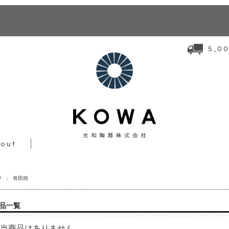
5,
out
P
有田焼
品一覧
当商品はありません