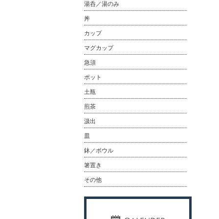
湯呑／湯のみ
丼
カップ
マグカップ
急須
ポット
土瓶
煎茶
汲出
皿
鉢／ボウル
箸置き
その他