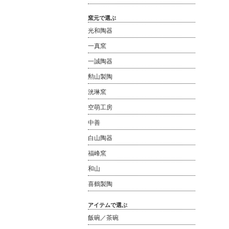
窯元で選ぶ
光和陶器
一真窯
一誠陶器
勲山製陶
洸琳窯
空萌工房
中善
白山陶器
福峰窯
和山
喜鶴製陶
アイテムで選ぶ
飯碗／茶碗