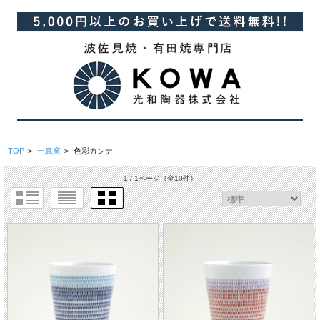
TOP
>
一真窯
>
色彩カンナ
1 / 1ページ
（全10件）