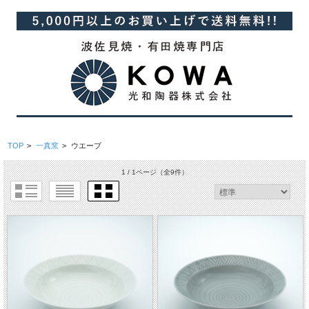
TOP
>
一真窯
>
ウエーブ
1 / 1ページ
（全9件）