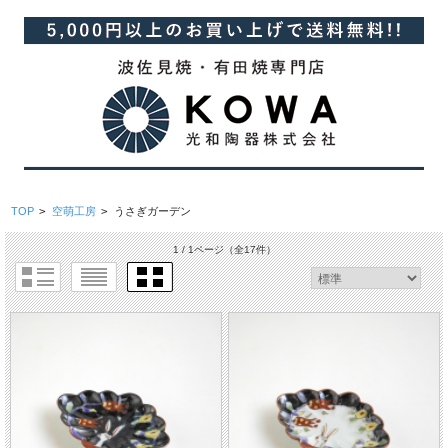
TOP
>
空萌工房
>
うさぎガーデン
1 / 1ページ
（全17件）