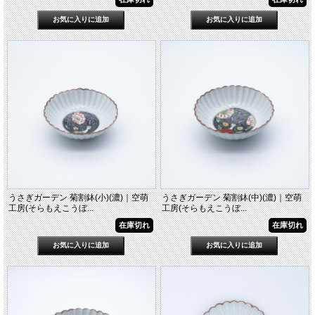
うさぎガーデン 菊割鉢(小)(濃)｜空萌
うさぎガーデン 菊割鉢(中)(濃)｜空萌
工房(そらもえこうぼ...
工房(そらもえこうぼ...
在庫切れ
在庫切れ