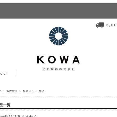
5,
out
P
波佐見焼
特価 ポット・急須
品一覧
当商品はありません