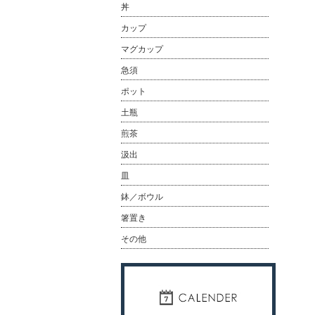
丼
カップ
マグカップ
急須
ポット
土瓶
煎茶
汲出
皿
鉢／ボウル
箸置き
その他