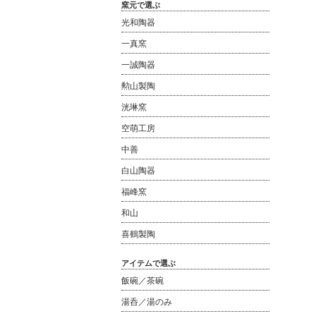
窯元で選ぶ
光和陶器
一真窯
一誠陶器
勲山製陶
洸琳窯
空萌工房
中善
白山陶器
福峰窯
和山
喜鶴製陶
アイテムで選ぶ
飯碗／茶碗
湯呑／湯のみ