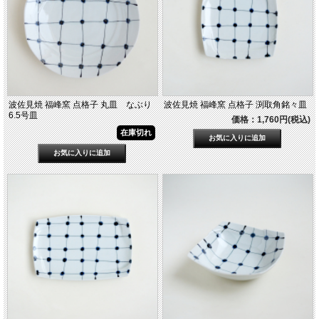
波佐見焼 福峰窯 点格子 丸皿 なぶり
波佐見焼 福峰窯 点格子 渕取角銘々皿
6.5号皿
価格：1,760円(税込)
在庫切れ