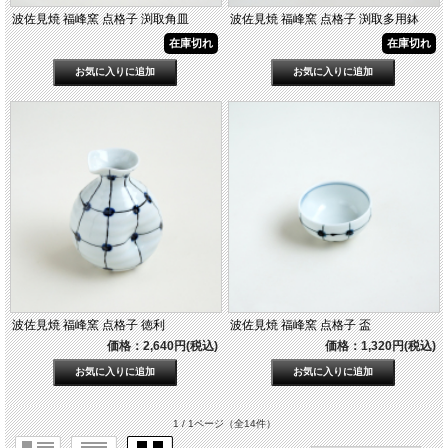
波佐見焼 福峰窯 点格子 渕取角皿
波佐見焼 福峰窯 点格子 渕取多用鉢
在庫切れ
在庫切れ
波佐見焼 福峰窯 点格子 徳利
波佐見焼 福峰窯 点格子 盃
価格：2,640円(税込)
価格：1,320円(税込)
1 / 1ページ
（全14件）