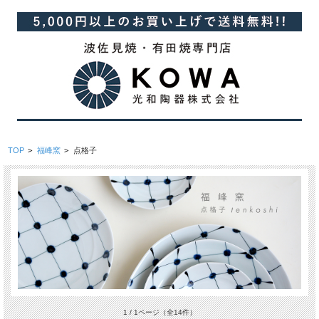
TOP
>
福峰窯
>
点格子
1 / 1ページ
（全14件）