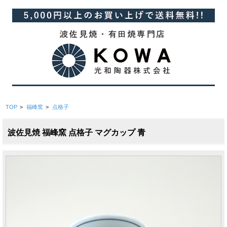
TOP
>
福峰窯
>
点格子
波佐見焼 福峰窯 点格子 マグカップ 青