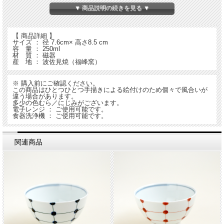
普段のお食事が、より楽しいものになりますように。
▼ 商品説明の続きを見る ▼
【 商品詳細 】
サイズ ： 径 7.6cm× 高さ8.5 cm
容 量 ： 250ml
材 質 ： 磁器
産 地 ： 波佐見焼（福峰窯）
※ 購入前にご確認ください。
この商品はひとつひとつ手描きによる絵付けのため個々で風合いが
違う場合があります。
多少の色むら／にじみがございます。
電子レンジ ： ご使用可能です。
食器洗浄機 ： ご使用可能です。
関連商品