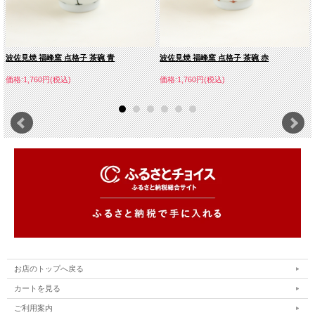
波佐見焼 福峰窯 点格子 茶碗 青
波佐見焼 福峰窯 点格子 茶碗 赤
価格:1,760円(税込)
価格:1,760円(税込)
お店のトップへ戻る
カートを見る
ご利用案内