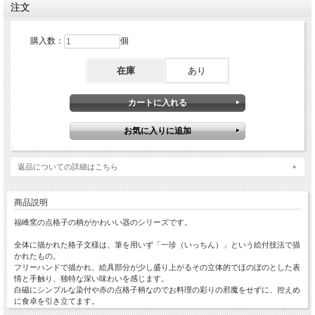
注文
購入数：
個
在庫
あり
返品についての詳細はこちら
商品説明
福峰窯の点格子の柄がかわいい器のシリーズです。
全体に描かれた格子文様は、筆を用いず「一珍（いっちん）」という絵付技法で描
かれたもの。
フリーハンドで描かれ、絵具部分が少し盛り上がるその立体的でほのぼのとした表
情と手触り、独特な深い味わいを感じます。
白磁にシンプルな染付や赤の点格子柄なのでお料理の彩りの邪魔をせずに、控えめ
に食卓を引き立てます。