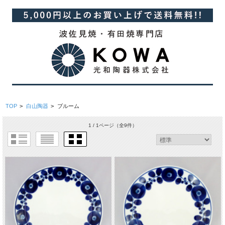
TOP
>
白山陶器
>
ブルーム
1 / 1ページ
（全9件）