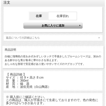
注文
在庫
在庫切れ
返品についての詳細はこちら
商品説明
白磁に瑠璃色の花をみずみずしいタッチで手描きしたブルームシリーズは、深みの
ある鮮やかな青が食卓に華やかさを添えます。
おしゃれな形状で安定感があり使いやすいサイズのマグカップです。
【 商品詳細 】
サイズ ： 径 9 × 高さ 8 cm
容 量 ： 360ml
材 質 ： 磁 器
産 地 ： 波佐見焼（白山陶器）
※ 購入前にご確認ください。
この商品は、職人が手描きにて生産しておりますので、色の発色に
多少のばらつきがあります。