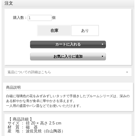
注文
購入数：
個
在庫
あり
返品についての詳細はこちら
商品説明
白磁に瑠璃色の花をみずみずしいタッチで手描きしたブルームシリーズは、深みの
ある鮮やかな青が食卓に華やかさを添えます。
一人用の盛皿やパン皿などでお使いいただけます。
【 商品詳細 】
サイズ ： 径 20 × 高さ 2.5 cm
材 質 ： 磁 器
産 地 ： 波佐見焼（白山陶器）