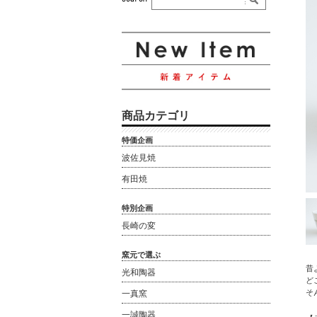
商品カテゴリ
特価企画
波佐見焼
有田焼
特別企画
長崎の変
窯元で選ぶ
昔
光和陶器
ど
そ
一真窯
一誠陶器