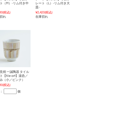
ト（M）-リム付き中
レート（L）-リム付き大
皿-
80
(税込)
¥2,420
(税込)
切れ
在庫切れ
見焼 一誠陶器 タイル
【tile art】湯呑／
み（小／ピンク）
80
(税込)
：
個