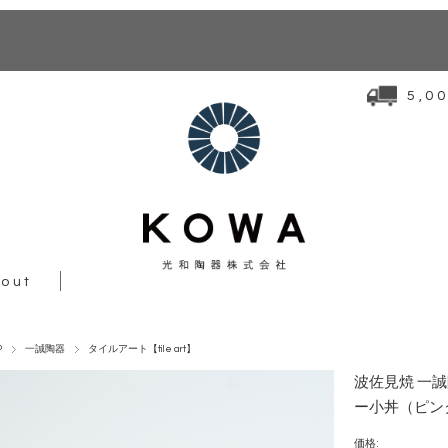
5,
out
P
一誠陶器
タイルアート【tile art】
波佐見焼 一誠陶
ー小丼（ピン
価格: