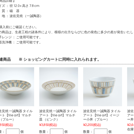
 商品詳細 】
ズ ： 径 12.0× 高さ 7.8 cm
 質 ： 磁 器
 地 ： 波佐見焼 （一誠陶器）
 購入前にご確認ください。
の商品は、生産工程の諸条件により、模様の出方ならびに色の発色に多少の差が発生いたし
子レンジ ： ご使用可能です。
器洗浄機 ： ご使用可能です。
連商品 ※ ショッピングカートに同時に入れられます。
佐見焼 一誠陶器 タイル
波佐見焼 一誠陶器 タイル
波佐見焼 一誠陶器 タイル
波佐
ト【tile art】マルチ
アート【tile art】マルチ
アート【tile art】イージ
アート
 （ブルー）
皿 （ピンク）
ー小丼（ブルー）
ー丼
,850
(税込)
¥3,850
(税込)
¥2,200
(税込)
¥2,6
在庫
量：
個
数量：
個
数量：
個