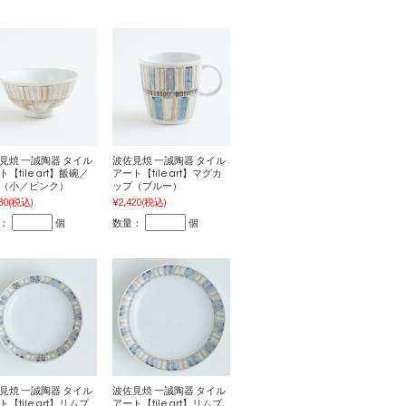
見焼 一誠陶器 タイル
波佐見焼 一誠陶器 タイル
【tile art】飯碗／
アート【tile art】マグカ
（小／ピンク）
ップ（ブルー）
80
(税込)
¥2,420
(税込)
：
個
数量：
個
見焼 一誠陶器 タイル
波佐見焼 一誠陶器 タイル
【tile art】リムプ
アート【tile art】リムプ