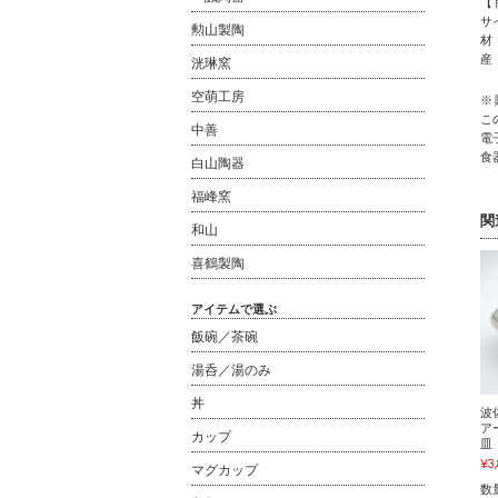
【
サイ
勲山製陶
材
産
洸琳窯
空萌工房
※
こ
中善
電
食
白山陶器
福峰窯
関
和山
喜鶴製陶
アイテムで選ぶ
飯碗／茶碗
湯呑／湯のみ
丼
波
アー
カップ
皿
¥3
マグカップ
数