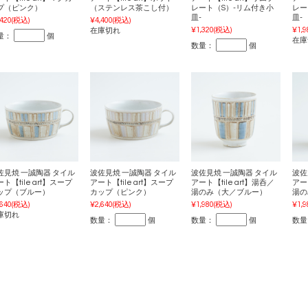
プ（ピンク）
（ステンレス茶こし付）
レート（S）-リム付き小
レー
皿-
皿-
,420
(税込)
¥4,400
(税込)
¥1,320
(税込)
¥1,9
在庫切れ
量：
個
在庫
数量：
個
佐見焼 一誠陶器 タイル
波佐見焼 一誠陶器 タイル
波佐見焼 一誠陶器 タイル
波佐
ト【tile art】スープ
アート【tile art】スープ
アート【tile art】湯呑／
アート
ップ（ブルー）
カップ（ピンク）
湯のみ（大／ブルー）
湯の
,640
(税込)
¥2,640
(税込)
¥1,980
(税込)
¥1,9
庫切れ
数量：
個
数量：
個
数量