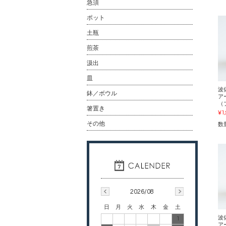
急須
ポット
土瓶
煎茶
汲出
皿
波
鉢／ボウル
アー
（
箸置き
¥1
その他
数
2026/08
日
月
火
水
木
金
土
波
1
アー