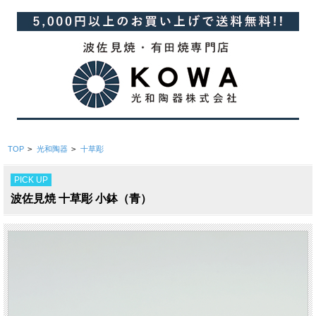
TOP
>
光和陶器
>
十草彫
PICK UP
波佐見焼 十草彫 小鉢（青）