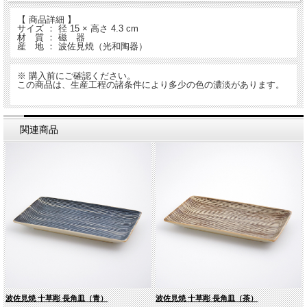
【 商品詳細 】
サイズ ： 径 15 × 高さ 4.3 cm
材 質 ： 磁 器
産 地 ： 波佐見焼（光和陶器）
※ 購入前にご確認ください。
この商品は、生産工程の諸条件により多少の色の濃淡があります。
関連商品
波佐見焼 十草彫 長角皿（青）
波佐見焼 十草彫 長角皿（茶）