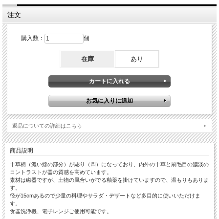
注文
購入数：
個
在庫
あり
返品についての詳細はこちら
商品説明
十草柄（濃い線の部分）が彫り（凹）になっており、内外の十草と刷毛目の濃淡の
コントラストが器の質感を高めています。
素材は磁器ですが、土物の風合いがでる釉薬を掛けていますので、温もりもありま
す。
径が15cmあるので少量の料理やサラダ・デザートなど多目的に使いいただけま
す。
食器洗浄機、電子レンジご使用可能です。