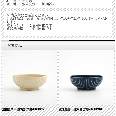
材 質 ： 半磁器
産 地 ： 波佐見焼（一誠陶器）
※ 購入前にご確認ください。
この商品は、素材、釉薬の特性上、色の発色に多少のばらつきがあ
ります。
電子レンジ ： ご使用可能です。
食器洗浄機 ： ご使用可能です。
関連商品
波佐見焼 一誠陶器 浮彫-UKIBORI...
波佐見焼 一誠陶器 浮彫-UKIBORI...