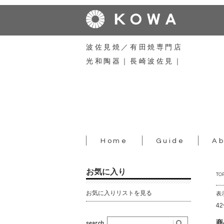
波佐見焼／有田焼専門店
光和陶器｜長崎波佐見｜
Home
Guide
Ab
お気に入り
TO
お気に入りリストを見る
表
4
商