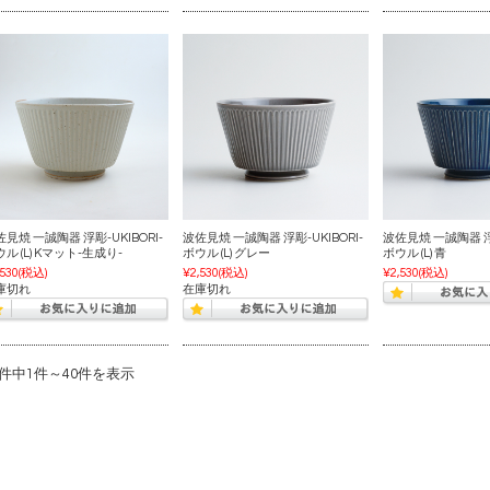
見焼 一誠陶器 浮彫-UKIBORI-
波佐見焼 一誠陶器 浮彫-UKIBORI-
波佐見焼 一誠陶器 浮彫
ル (L) Kマット-生成り-
ボウル (L) グレー
ボウル (L) 青
,530
(税込)
¥2,530
(税込)
¥2,530
(税込)
庫切れ
在庫切れ
2件中1件～40件を表示