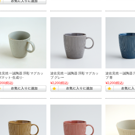
佐見焼 一誠陶器 浮彫 マグカッ
波佐見焼 一誠陶器 浮彫 マグカッ
波佐見焼 一誠陶器 
 Kマット-生成り-
プ グレー
プ 青
,200
(税込)
¥2,200
(税込)
¥2,200
(税込)