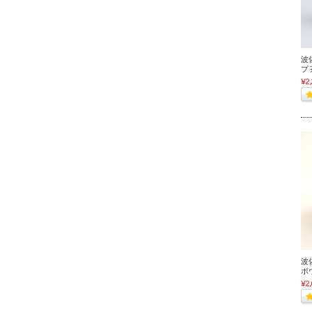
波
プ 
¥2
波佐
ボウ
¥2