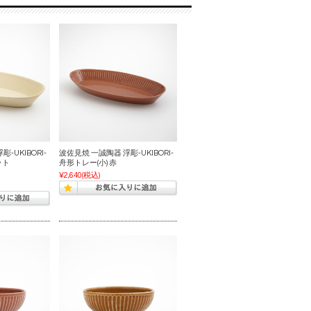
-UKIBORI-
波佐見焼 一誠陶器 浮彫-UKIBORI-
ット
舟形トレー(小) 赤
¥2,640
(税込)