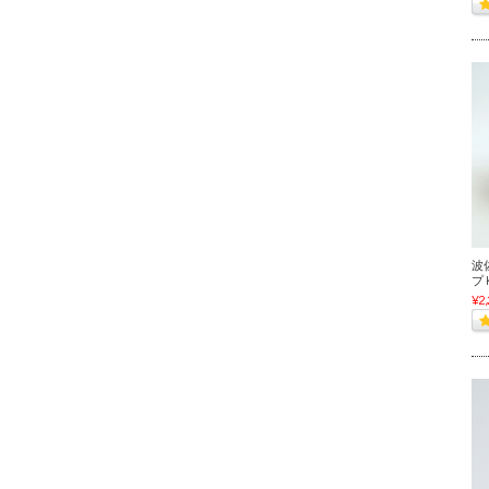
波
プ
¥2