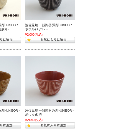
-UKIBORI-
波佐見焼 一誠陶器 浮彫-UKIBORI-
生成り-
ボウル (S) グレー
¥2,090
(税込)
-UKIBORI-
波佐見焼 一誠陶器 浮彫-UKIBORI-
ボウル (S) 赤
¥2,090
(税込)