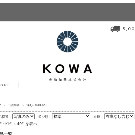
5,
out
P
一誠陶器
浮彫-UKIBORI-
示切替：
並び順：
在庫：
2件中1件～40件を表示
品一覧