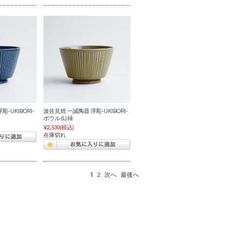
-UKIBORI-
波佐見焼 一誠陶器 浮彫-UKIBORI-
ボウル (L) 緑
¥2,530
(税込)
在庫切れ
1
2
次へ
最後へ