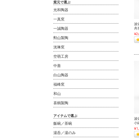
窯元で選ぶ
光和陶器
一真窯
波佐
一誠陶器
舟
¥2
勲山製陶
洸琳窯
空萌工房
中善
白山陶器
福峰窯
和山
喜鶴製陶
アイテムで選ぶ
波佐
小
飯碗／茶碗
¥1
湯呑／湯のみ