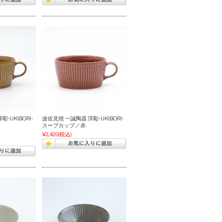
-UKIBORI-
波佐見焼 一誠陶器 浮彫-UKIBORI-
スープカップ／赤
¥2,420
(税込)