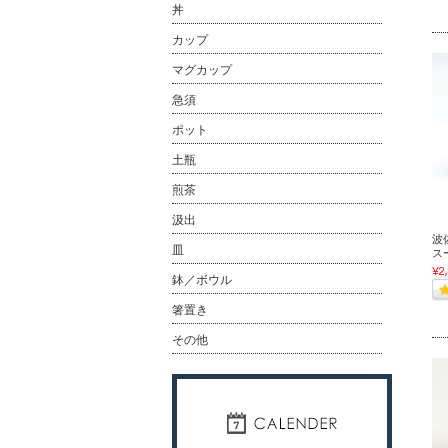
丼
カップ
マグカップ
急須
ポット
土瓶
煎茶
汲出
波佐
皿
ス
¥2
鉢／ボウル
箸置き
その他