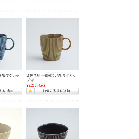
浮彫 マグカッ
波佐見焼 一誠陶器 浮彫 マグカッ
プ 緑
¥2,200
(税込)