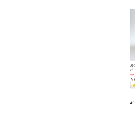
波佐
ボウ
¥2
在
4