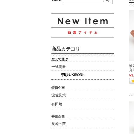
商品カテゴリ
窯元で選ぶ
波佐
一誠陶器
舟
浮彫-UKIBORI-
¥3
特価企画
波佐見焼
有田焼
特別企画
長崎の変