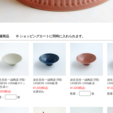
連商品 ※ ショッピングカートに同時に入れられます。
佐見焼 一誠陶器 浮彫-
波佐見焼 一誠陶器 浮彫-
波佐見焼 一誠陶器 浮彫-
波佐
IBORI- HIRA碗 Kマッ
UKIBORI- HIRA碗 青
UKIBORI- HIRA碗 赤
UKI
-生成り-
¥1,320
(税込)
¥1,320
(税込)
¥1,3
,320
(税込)
在庫切れ
数量：
個
数量
量：
個