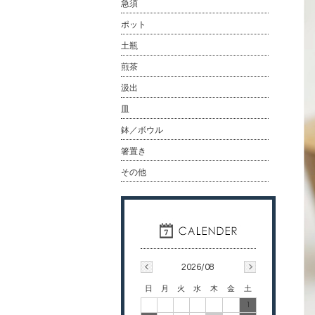
急須
ポット
土瓶
煎茶
汲出
皿
鉢／ボウル
箸置き
その他
2026/08
日
月
火
水
木
金
土
1