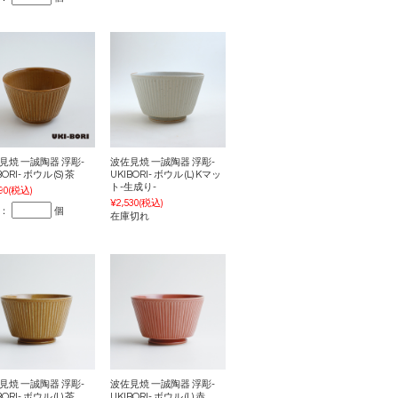
見焼 一誠陶器 浮彫-
波佐見焼 一誠陶器 浮彫-
BORI- ボウル (S) 茶
UKIBORI- ボウル (L) Kマッ
ト-生成り-
90
(税込)
¥2,530
(税込)
：
個
在庫切れ
見焼 一誠陶器 浮彫-
波佐見焼 一誠陶器 浮彫-
BORI- ボウル (L) 茶
UKIBORI- ボウル (L) 赤