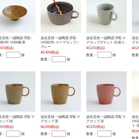
佐見焼 一誠陶器 浮彫-
波佐見焼 一誠陶器 浮彫-
波佐見焼 一誠陶器 浮彫 マ
波佐
IBORI- HIRA碗 茶
UKIBORI- スープカップ／
グカップ Kマット-生成り-
グカ
グレー
,320
(税込)
¥2,200
(税込)
¥2,2
¥2,420
(税込)
量：
個
数量：
個
数量
数量：
個
佐見焼 一誠陶器 浮彫 マ
波佐見焼 一誠陶器 浮彫 マ
波佐見焼 一誠陶器 浮彫 マ
波佐
カップ 緑
グカップ 茶
グカップ 赤
UKI
ト-
,200
(税込)
¥2,200
(税込)
¥2,200
(税込)
¥2,0
量：
個
数量：
個
数量：
個
数量