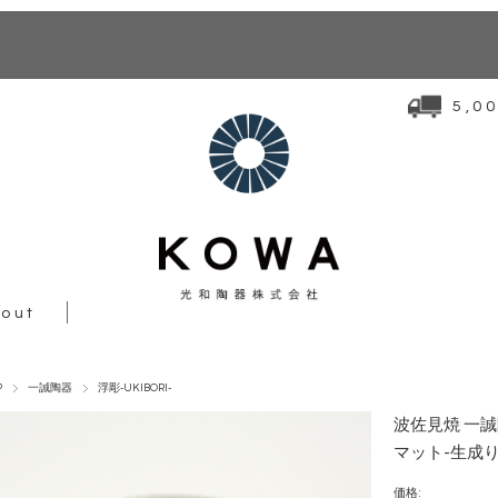
5,
out
P
一誠陶器
浮彫-UKIBORI-
波佐見焼 一誠陶
マット-生成り
価格: