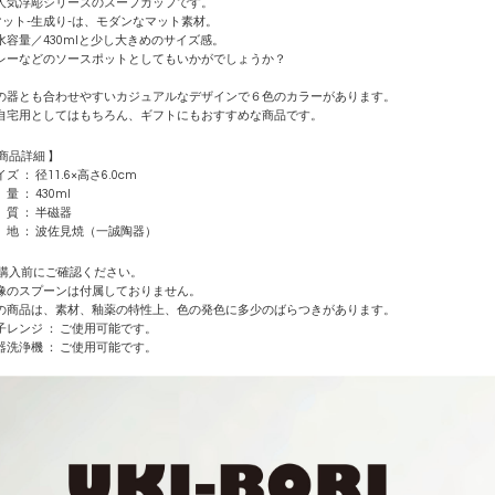
人気浮彫シリーズのスープカップです。
マット-生成り-は、モダンなマット素材。
水容量／430mlと少し大きめのサイズ感。
レーなどのソースポットとしてもいかがでしょうか？
の器とも合わせやすいカジュアルなデザインで６色のカラーがあります。
自宅用としてはもちろん、ギフトにもおすすめな商品です。
 商品詳細 】
ズ ： 径11.6×高さ6.0cm
量 ： 430ml
 質 ： 半磁器
 地 ： 波佐見焼（一誠陶器）
 購入前にご確認ください。
像のスプーンは付属しておりません。
の商品は、素材、釉薬の特性上、色の発色に多少のばらつきがあります。
子レンジ ： ご使用可能です。
器洗浄機 ： ご使用可能です。