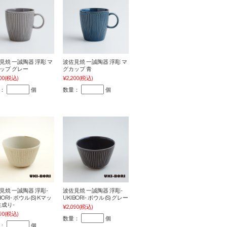
見焼 一誠陶器 浮彫 マ
波佐見焼 一誠陶器 浮彫 マ
ップ グレー
グカップ 青
00
(税込)
¥2,200
(税込)
：
個
数量：
個
見焼 一誠陶器 浮彫-
波佐見焼 一誠陶器 浮彫-
BORI- ボウル (S) Kマッ
UKIBORI- ボウル (S) グレー
生成り-
¥2,090
(税込)
90
(税込)
数量：
個
：
個