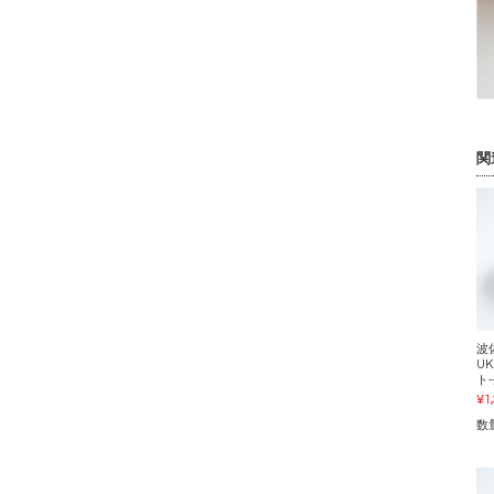
関
波
UK
ト
¥1
数