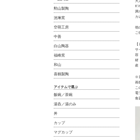
大
K
勲山製陶
満
カ
洸琳窯
空萌工房
他
ご
中善
【
白山陶器
サイ
容 
福峰窯
材
和山
産
喜鶴製陶
※
画
アイテムで選ぶ
こ
電
飯碗／茶碗
食
湯呑／湯のみ
丼
カップ
マグカップ