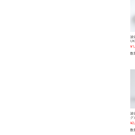
波
UK
¥1
数
波
グ
¥2
数