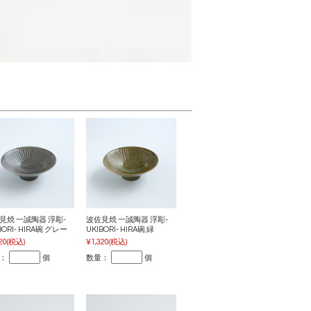
見焼 一誠陶器 浮彫-
波佐見焼 一誠陶器 浮彫-
BORI- HIRA碗 グレー
UKIBORI- HIRA碗 緑
20
(税込)
¥1,320
(税込)
：
個
数量：
個