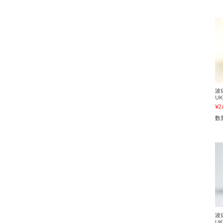
波
UK
¥2
数
波
UK