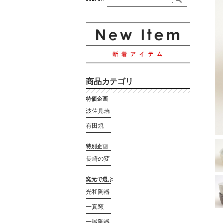
商品カテゴリ
特価企画
波佐見焼
有田焼
特別企画
長崎の変
窯元で選ぶ
光和陶器
一真窯
一誠陶器