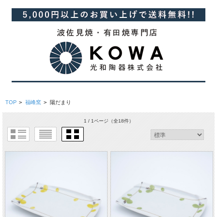
TOP
>
福峰窯
>
陽だまり
1 / 1ページ
（全18件）