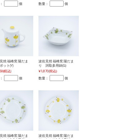
：
個
数量：
個
見焼 福峰窯 陽だま
波佐見焼 福峰窯 陽だま
ポット(Y)
り 渕取多用鉢(G)
50
(税込)
¥1,870
(税込)
：
個
数量：
個
見焼 福峰窯 陽だま
波佐見焼 福峰窯 陽だま