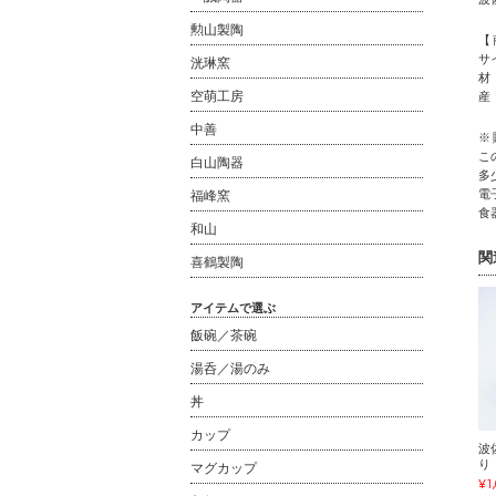
勲山製陶
【
サ
洸琳窯
材
空萌工房
産
中善
※
こ
白山陶器
多
電
福峰窯
食
和山
関
喜鶴製陶
アイテムで選ぶ
飯碗／茶碗
湯呑／湯のみ
丼
カップ
波
り
マグカップ
¥1