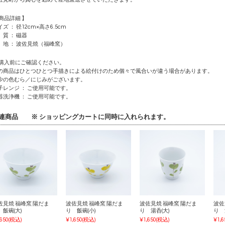
 商品詳細 】
イズ ： 径12cm×高さ6.5cm
 質 ： 磁器
 地 ： 波佐見焼（福峰窯）
 購入前にご確認ください。
の商品はひとつひとつ手描きによる絵付けのため個々で風合いが違う場合があります。
少の色むら／にじみがございます。
子レンジ ： ご使用可能です。
器洗浄機 ： ご使用可能です。
連商品 ※ ショッピングカートに同時に入れられます。
佐見焼 福峰窯 陽だま
波佐見焼 福峰窯 陽だま
波佐見焼 福峰窯 陽だま
波佐
 飯碗(大)
り 飯碗(小)
り 湯呑(大)
り 
,650
(税込)
¥1,650
(税込)
¥1,650
(税込)
¥1,6