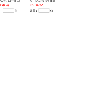
なぶり6.5寸皿(G)
り なぶり6.5寸皿(Y)
30
(税込)
¥2,530
(税込)
：
個
数量：
個