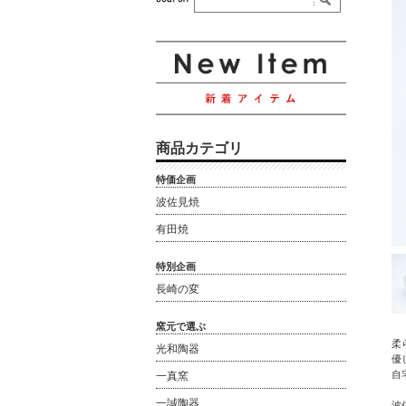
商品カテゴリ
特価企画
波佐見焼
有田焼
特別企画
長崎の変
窯元で選ぶ
柔
光和陶器
優
自
一真窯
一誠陶器
波