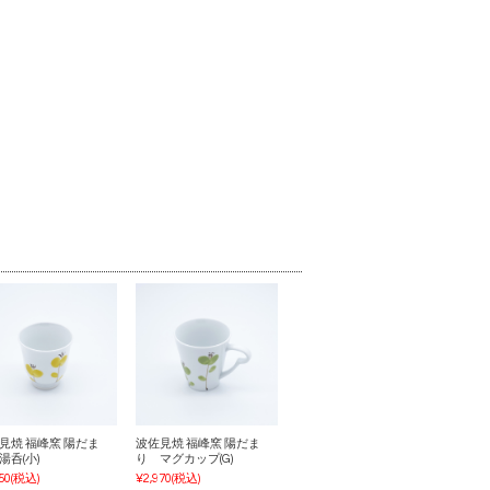
見焼 福峰窯 陽だま
波佐見焼 福峰窯 陽だま
湯呑(小)
り マグカップ(G)
50
(税込)
¥2,970
(税込)