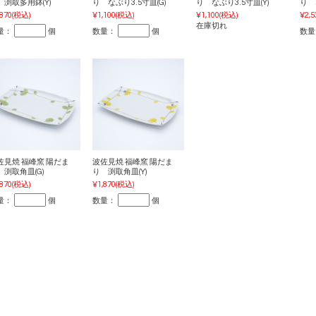
 渕取多用鉢(Y)
り なぶり3.5寸皿(G)
り なぶり3.5寸皿(Y)
り 
,870
(税込)
¥1,100
(税込)
¥1,100
(税込)
¥2,5
在庫切れ
量：
個
数量：
個
数量
佐見焼 福峰窯 陽だま
波佐見焼 福峰窯 陽だま
 渕取角皿(G)
り 渕取角皿(Y)
,870
(税込)
¥1,870
(税込)
量：
個
数量：
個