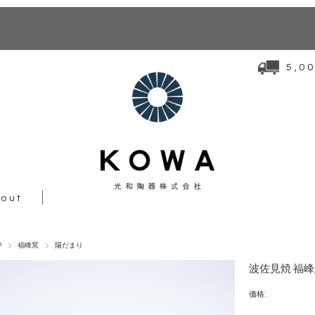
5,
out
P
福峰窯
陽だまり
波佐見焼 福峰
価格: