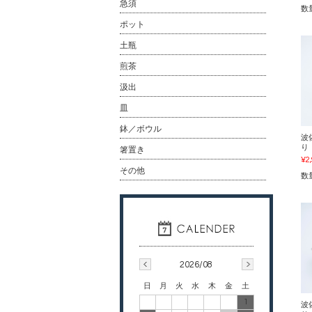
急須
数
ポット
土瓶
煎茶
汲出
皿
鉢／ボウル
波
り
箸置き
¥2
その他
数
2026/08
日
月
火
水
木
金
土
1
波