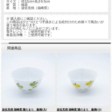
サイズ ： 径12cm×高さ6.5cm
材 質 ： 磁器
産 地 ： 波佐見焼（福峰窯）
※ 購入前にご確認ください。
この商品はひとつひとつ手描きによる絵付けのため個々で風合いが
違う場合があります。
多少の色むら／にじみがございます。
電子レンジ ： ご使用可能です。
食器洗浄機 ： ご使用可能です。
関連商品
波佐見焼 福峰窯 陽だまり 飯碗(大)
波佐見焼 福峰窯 陽だまり 飯碗(小)