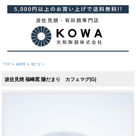
TOP
>
福峰窯
>
陽だまり
波佐見焼 福峰窯 陽だまり カフェマグ(G)