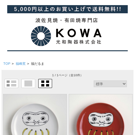
TOP
>
福峰窯
>
福だるま
1 / 1ページ
（全10件）