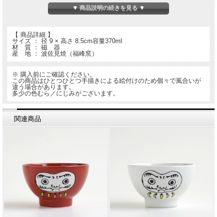
▼ 商品説明の続きを見る ▼
【 商品詳細 】
サイズ ： 径 9 × 高さ 8.5cm容量370ml
材 質 ： 磁 器
産 地 ： 波佐見焼（福峰窯）
※ 購入前にご確認ください。
この商品はひとつひとつ手描きによる絵付けのため個々で風合いが
違う場合があります。
多少の色むら／にじみがございます。
関連商品