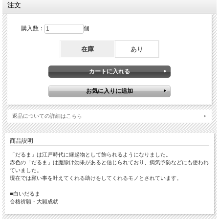
注文
購入数：
個
在庫
あり
返品についての詳細はこちら
商品説明
「だるま」は江戸時代に縁起物として飾られるようになりました。
赤色の「だるま」は魔除け効果があると信じられており、病気予防などにも使われ
ていました。
現在では願い事を叶えてくれる助けをしてくれるモノとされています。
■白いだるま
合格祈願・大願成就
波佐見町から真心を込めて産地直送させていただきます。