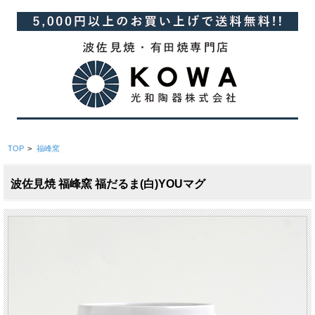
TOP
>
福峰窯
波佐見焼 福峰窯 福だるま(白)YOUマグ