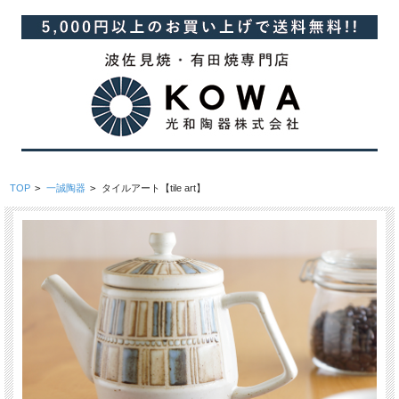
TOP
>
一誠陶器
>
タイルアート【tile art】