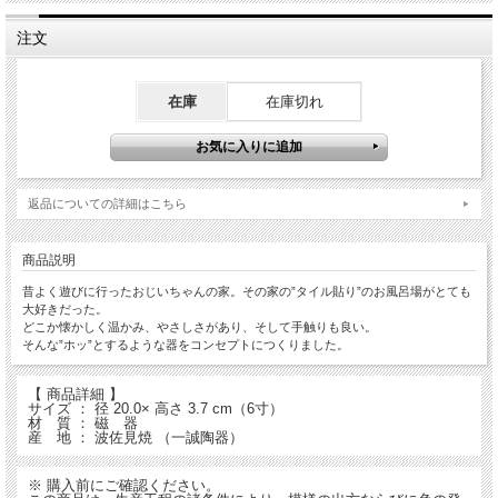
注文
在庫
在庫切れ
返品についての詳細はこちら
商品説明
昔よく遊びに行ったおじいちゃんの家。その家の”タイル貼り”のお風呂場がとても
大好きだった。
どこか懐かしく温かみ、やさしさがあり、そして手触りも良い。
そんな”ホッ”とするような器をコンセプトにつくりました。
【 商品詳細 】
サイズ ： 径 20.0× 高さ 3.7 cm（6寸）
材 質 ： 磁 器
産 地 ： 波佐見焼 （一誠陶器）
※ 購入前にご確認ください。