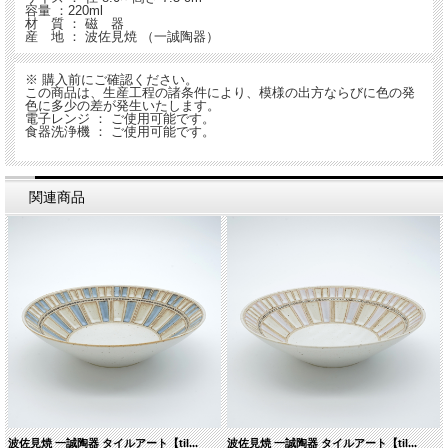
容量 ：220ml
材 質 ： 磁 器
産 地 ： 波佐見焼 （一誠陶器）
※ 購入前にご確認ください。
この商品は、生産工程の諸条件により、模様の出方ならびに色の発
色に多少の差が発生いたします。
電子レンジ ： ご使用可能です。
食器洗浄機 ： ご使用可能です。
関連商品
波佐見焼 一誠陶器 タイルアート【til...
波佐見焼 一誠陶器 タイルアート【til...