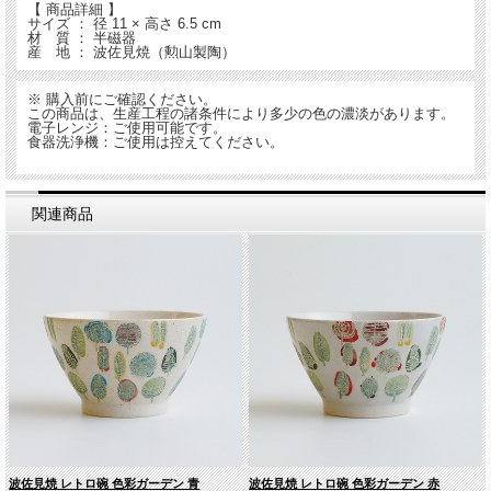
【 商品詳細 】
サイズ ： 径 11 × 高さ 6.5 cm
材 質 ： 半磁器
産 地 ： 波佐見焼（勲山製陶）
※ 購入前にご確認ください。
この商品は、生産工程の諸条件により多少の色の濃淡があります。
電子レンジ：ご使用可能です。
食器洗浄機：ご使用は控えてください。
関連商品
波佐見焼 レトロ碗 色彩ガーデン 青
波佐見焼 レトロ碗 色彩ガーデン 赤