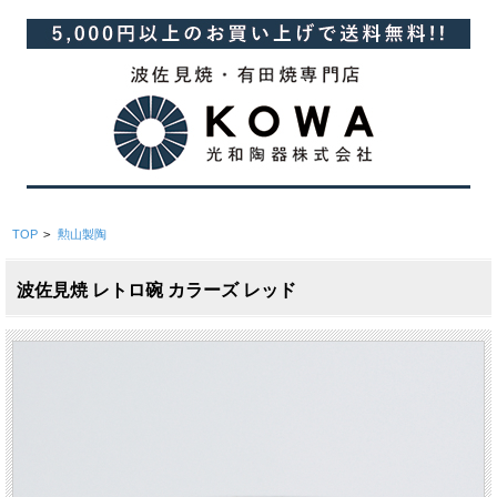
TOP
>
勲山製陶
波佐見焼 レトロ碗 カラーズ レッド