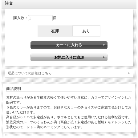
注文
購入数：
個
在庫
あり
返品についての詳細はこちら
商品説明
素材の温もりがある半磁器の軽くて使いやすい形状に、カラーでデザインインした
飯碗です。
５色のカラーがありますので、お好きなカラーのチョイスやご家族で色分けしてお
使いいただけます。
高台径が６ｃｍで安定感があり、ボウルとしてもご使用いただける便利な器です。
波佐見焼のルーツのくらわんか碗（高台が広く安定感のある飯碗）をアレンジした
形状なので、レトロ碗のネーミングにしています。