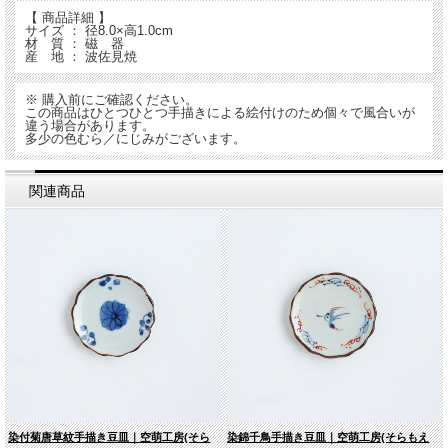
【 商品詳細 】
サイズ ： 径8.0×高1.0cm
材 質 ： 磁 器
産 地 ： 波佐見焼
※ 購入前にご確認ください。
この商品はひとつひとつ手描きによる絵付けのため個々で風合いが
違う場合があります。
多少の色むら／にじみがございます。
関連商品
染付菊唐草紋手描き豆皿｜空萌工房(そら
染錦千鳥手描き豆皿｜空萌工房(そらもえ