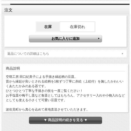
注文
在庫
在庫切れ
返品についての詳細はこちら
商品説明
空萌工房 田口紀美子による手描き縁起柄の豆皿。
昔から縁起が良いとされる絵柄を1枚ずつ丁寧に赤絵（上絵付）を施したかわいい
くあたたかみのある器です。
ひとつひとつ丁寧な手描きの技を一度ご覧ください！
お手塩皿や梅干し皿など食器としてはもちろん、アクセサリー入れや小物入れなど
としても使える小さくて可愛い豆皿です。
波佐見町から真心を込めて産地直送させていただきます。
▼ 商品説明の続きを見る ▼