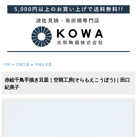
TOP
>
空萌工房
>
手描き豆皿
赤絵千鳥手描き豆皿｜空萌工房(そらもえこうぼう)｜田口
紀美子