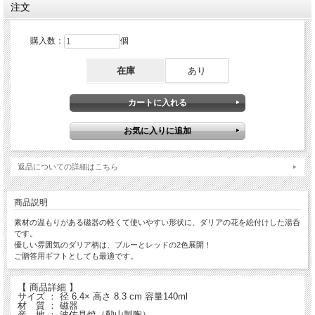
注文
購入数：
個
在庫
あり
返品についての詳細はこちら
商品説明
素材の温もりがある磁器の軽くて使いやすい形状に、ダリアの花を絵付けした湯呑
です。
優しい雰囲気のダリア柄は、ブルーとレッドの2色展開！
ご贈答用ギフトとしても最適です。
【 商品詳細 】
サイズ ： 径 6.4× 高さ 8.3 cm 容量140ml
材 質 ： 磁器
産 地 ： 波佐見焼（勲山製陶）