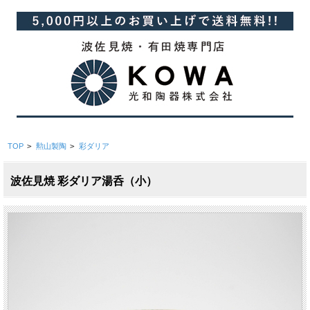
TOP
>
勲山製陶
>
彩ダリア
波佐見焼 彩ダリア湯呑（小）