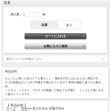
注文
購入数：
個
在庫
あり
返品についての詳細はこちら
商品説明
ちょこんと覗いた姿がとても愛らしく、 猫好きの方にはたまらない商品です。
ネコの絵柄はひとつずつ手書きで描かれているので 表情が微妙に違うのも魅力
的。
ミケネコ、トラネコ、ブチネコの柄違いで揃えても可愛く、 ミニマムで使いやす
い器のシリーズです。
【 商品詳細 】
サイズ ： 径9cm×高さ8.5cm 容量370ml