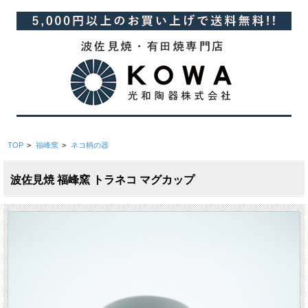
TOP
>
福峰窯
>
ネコ柄の器
波佐見焼 福峰窯 トラネコ マグカップ