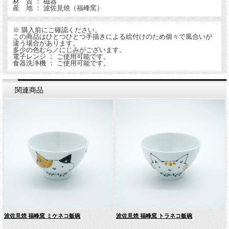
材 質 ： 磁器
産 地 ： 波佐見焼（福峰窯）
※ 購入前にご確認ください。
この商品はひとつひとつ手描きによる絵付けのため個々で風合いが
違う場合があります。
多少の色むら／にじみがございます。
電子レンジ ： ご使用可能です。
食器洗浄機 ： ご使用可能です。
関連商品
波佐見焼 福峰窯 ミケネコ飯碗
波佐見焼 福峰窯 トラネコ飯碗