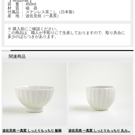
【 商品詳細 】
容 量 ： 450ml
材 質 ： 磁 器
付属品 ： ステンレス茶こし（日本製）
産 地 ： 波佐見焼（一真窯）
※ 購入前にご確認ください。
この商品は、職人が手彫りにて生産しておりますので、彫り具合に
多少のばらつきがあります。
関連商品
波佐見焼 一真窯 しっとりもっちり 飯碗
波佐見焼 一真窯 しっとりもっちり 丸カ...