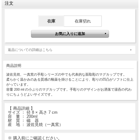
注文
在庫
在庫切れ
返品についての詳細はこちら
商品説明
波佐見焼、一真窯の手彫シリーズの中でも代表的な面取彫のマグカップです。
柔らかく温かみのある質感の釉薬を掛けることにより、彫りの凹凸がソフトに仕上
がっています。
容量 200 ml の小ぶりのマグカップです。手彫りのデザインがお洒落で湯呑の代わ
りにちょうどよいサイズです。
【 商品詳細 】
サイズ ： 径 8 × 高さ 7 cm
容 量 ： 200ml
材 質 ： 磁 器
産 地 ： 波佐見焼（一真窯）
※ 購入前にご確認ください。