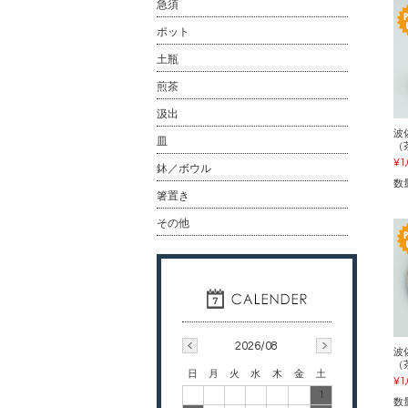
急須
ポット
土瓶
煎茶
汲出
波
皿
（
¥1
鉢／ボウル
数
箸置き
その他
2026/08
波
（
日
月
火
水
木
金
土
¥1
1
数