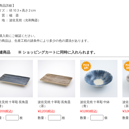
 商品詳細 】
ズ ： 径 10.3 × 高さ 2 cm
 質 ： 磁 器
 地 ： 波佐見焼（光和陶器）
 購入前にご確認ください。
の商品は、生産工程の諸条件により多少の色の濃淡があります。
連商品 ※ ショッピングカートに同時に入れられます。
佐見焼 十草彫 長角皿
波佐見焼 十草彫 長角皿
波佐見焼 十草彫 中鉢
波佐
青）
（茶）
（青）
（茶
,200
(税込)
¥2,200
(税込)
¥3,080
(税込)
¥3,0
量：
枚
数量：
枚
数量：
個
数量