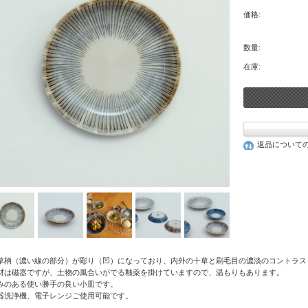
価格:
数量:
在庫:
返品について
草柄（濃い線の部分）が彫り（凹）になっており、内外の十草と刷毛目の濃淡のコントラス
材は磁器ですが、土物の風合いがでる釉薬を掛けていますので、温もりもあります。
みのある使い勝手の良い小皿です。
器洗浄機、電子レンジご使用可能です。