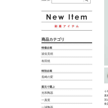
商品カテゴリ
特価企画
波佐見焼
有田焼
特別企画
長崎の変
窯元で選ぶ
十
光和陶器
素
深
一真窯
食
一誠陶器