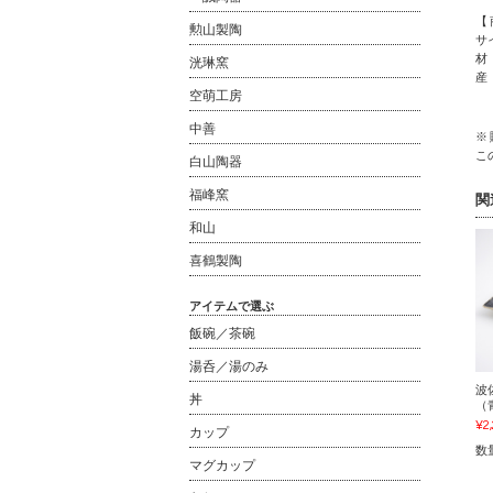
【
勲山製陶
サイ
材
洸琳窯
産
空萌工房
中善
※
こ
白山陶器
福峰窯
関
和山
喜鶴製陶
アイテムで選ぶ
飯碗／茶碗
湯呑／湯のみ
波
丼
（
¥2
カップ
数
マグカップ