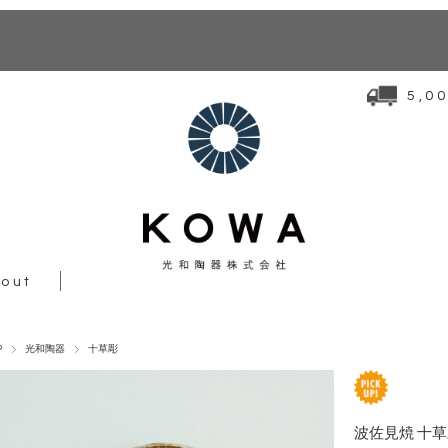
5,
out
P
光和陶器
十草彫
波佐見焼 十草