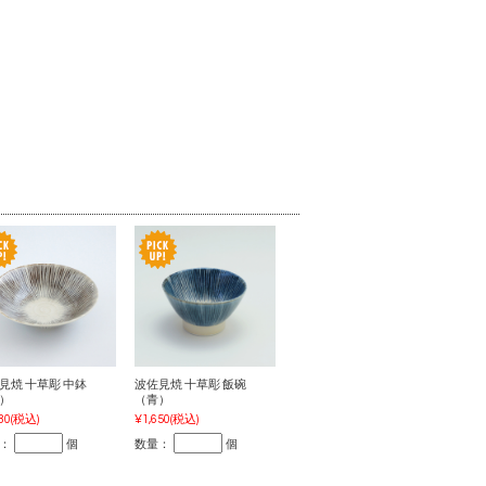
見焼 十草彫 中鉢
波佐見焼 十草彫 飯碗
）
（青）
80
(税込)
¥1,650
(税込)
：
個
数量：
個