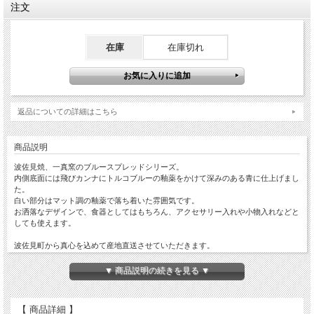
注文
在庫
在庫切れ
返品についての詳細はこちら
商品説明
波佐見焼、一真窯のブルースプレッドシリーズ。
内側底面には飛びカンナにトルコブルーの釉薬をかけて深みのある青に仕上げまし
た。
白い部分はマット調の釉薬で落ち着いた雰囲気です。
お洒落なデザインで、食器としてはもちろん、アクセサリー入れや小物入れなどと
しても使えます。
波佐見町から真心を込めて産地直送させていただきます。
▼ 商品説明の続きを見る ▼
【 商品詳細 】