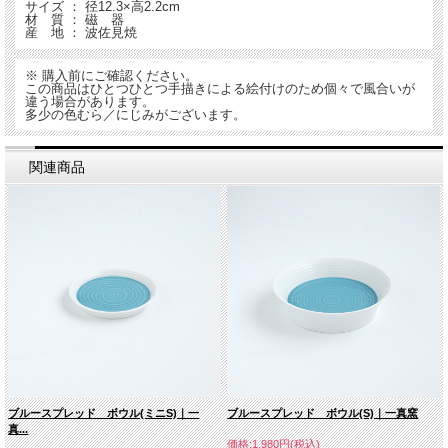
サイズ ： 径12.3×高2.2cm
材 質 ： 磁 器
産 地 ： 波佐見焼
※ 購入前にご確認ください。
この商品はひとつひとつ手描きによる絵付けのため個々で風合いが
違う場合があります。
多少の色むら／にじみがございます。
関連商品
ブルースプレッド ボウル(ミニS)｜一
ブルースプレッド ボウル(S)｜一真窯
真...
価格:1,980円(税込)