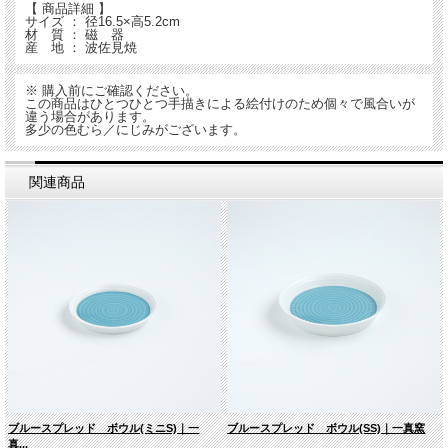
【 商品詳細 】
サイズ ： 径16.5×高5.2cm
材 質 ： 磁 器
産 地 ： 波佐見焼
※ 購入前にご確認ください。
この商品はひとつひとつ手描きによる絵付けのため個々で風合いが
違う場合があります。
多少の色むら／にじみがございます。
関連商品
ブルースプレッド ボウル(ミニS)｜一
ブルースプレッド ボウル(SS)｜一真窯
真...