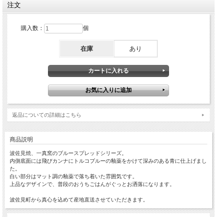
注文
購入数：
個
在庫
あり
返品についての詳細はこちら
商品説明
波佐見焼、一真窯のブルースプレッドシリーズ。
内側底面には飛びカンナにトルコブルーの釉薬をかけて深みのある青に仕上げまし
た。
白い部分はマット調の釉薬で落ち着いた雰囲気です。
上品なデザインで、普段のおうちごはんがぐっとお洒落になります。
波佐見町から真心を込めて産地直送させていただきます。