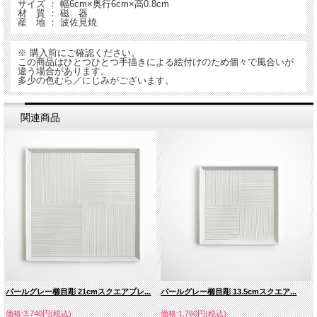
サイズ ： 幅6cm×奥行6cm×高0.8cm
材 質 ： 磁 器
産 地 ： 波佐見焼
※ 購入前にご確認ください。
この商品はひとつひとつ手描きによる絵付けのため個々で風合いが
違う場合があります。
多少の色むら／にじみがございます。
関連商品
パールグレー櫛目彫 21cmスクエアプレ...
パールグレー櫛目彫 13.5cmスクエア...
価格:3,740円(税込)
価格:1,760円(税込)