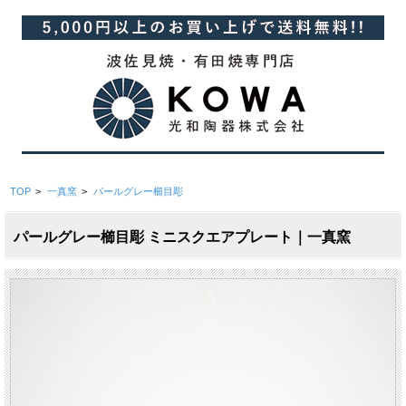
TOP
>
一真窯
>
パールグレー櫛目彫
パールグレー櫛目彫 ミニスクエアプレート｜一真窯