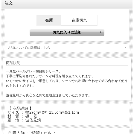
注文
在庫
在庫切れ
返品についての詳細はこちら
商品説明
一真窯パールグレー櫛目彫シリーズ。
丁寧に手彫りされたデザインが料理を引き立ててくれます。
いくつかのサイズをご用意しており、シーンやお料理に合わせて組み合わせて使う
のもおすすめです。
波佐見町から真心を込めて産地直送させていただきます。
【 商品詳細 】
サイズ ： 幅27cm×奥行13.5cm×高1.1cm
材 質 ： 磁 器
産 地 ： 波佐見焼
※ 購入前にご確認ください。