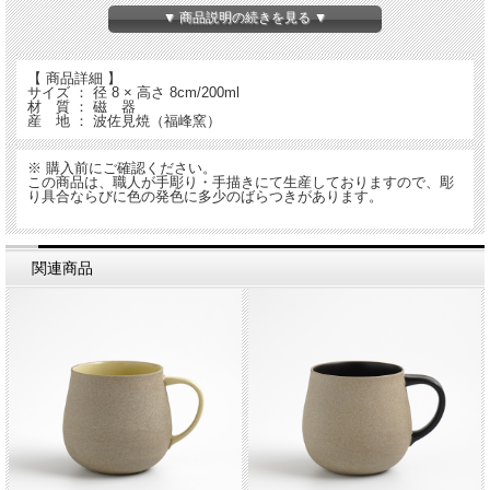
▼ 商品説明の続きを見る ▼
【 商品詳細 】
サイズ ： 径 8 × 高さ 8cm/200ml
材 質 ： 磁 器
産 地 ： 波佐見焼（福峰窯）
※ 購入前にご確認ください。
この商品は、職人が手彫り・手描きにて生産しておりますので、彫
り具合ならびに色の発色に多少のばらつきがあります。
関連商品