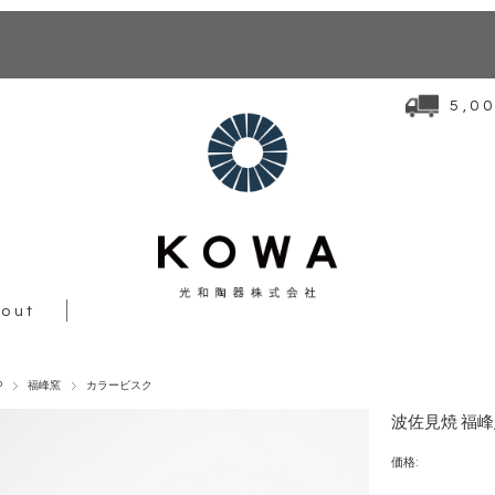
5,
out
P
福峰窯
カラービスク
波佐見焼 福峰
価格: