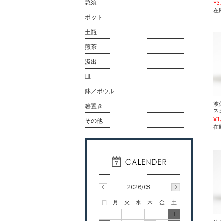
急須
¥3
在
ポット
土瓶
煎茶
汲出
皿
鉢／ボウル
波
箸置き
ス
¥1
その他
在
2026/08
日
月
火
水
木
金
土
1