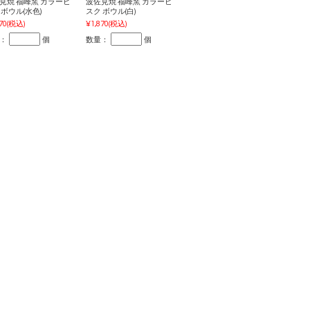
見焼 福峰窯 カラービ
波佐見焼 福峰窯 カラービ
 ボウル(水色)
スク ボウル(白)
70
(税込)
¥1,870
(税込)
：
個
数量：
個