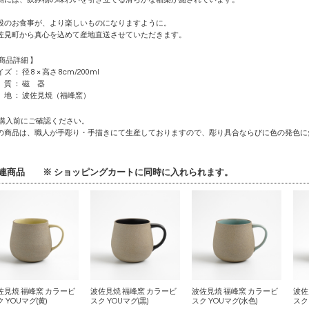
段のお食事が、より楽しいものになりますように。
佐見町から真心を込めて産地直送させていただきます。
 商品詳細 】
ズ ： 径 8 × 高さ 8cm/200ml
 質 ： 磁 器
 地 ： 波佐見焼（福峰窯）
 購入前にご確認ください。
の商品は、職人が手彫り・手描きにて生産しておりますので、彫り具合ならびに色の発色に
連商品 ※ ショッピングカートに同時に入れられます。
佐見焼 福峰窯 カラービ
波佐見焼 福峰窯 カラービ
波佐見焼 福峰窯 カラービ
波佐
 YOUマグ(黄)
スク YOUマグ(黒)
スク YOUマグ(水色)
スク 