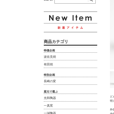
商品カテゴリ
特価企画
波佐見焼
有田焼
特別企画
長崎の変
窯元で選ぶ
ど
光和陶器
明
一真窯
外
一誠陶器
内