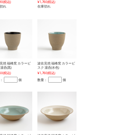
80
(税込)
¥1,760
(税込)
切れ
在庫切れ
見焼 福峰窯 カラービ
波佐見焼 福峰窯 カラービ
湯呑(黒)
スク 湯呑(水色)
60
(税込)
¥1,760
(税込)
：
個
数量：
個