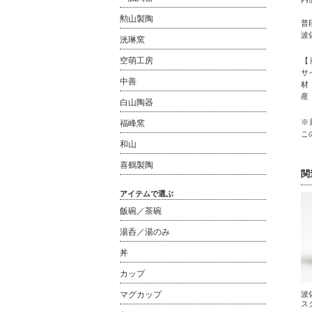
勲山製陶
普
波
洸琳窯
空萌工房
【
サイ
中善
材
産
白山陶器
※
福峰窯
こ
和山
喜鶴製陶
関
アイテムで選ぶ
飯碗／茶碗
湯呑／湯のみ
丼
カップ
マグカップ
波
スク