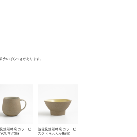
多少のばらつきがあります。
見焼 福峰窯 カラービ
波佐見焼 福峰窯 カラービ
YOUマグ(白)
スク くらわんか碗(黄)