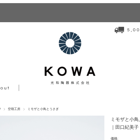
5,
out
P
空萌工房
ミモザと小鳥とうさぎ
ミモザと小鳥
｜田口紀美子
価格: