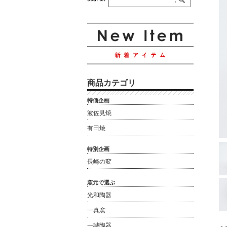
商品カテゴリ
特価企画
波佐見焼
有田焼
特別企画
長崎の変
窯元で選ぶ
光和陶器
一真窯
一誠陶器