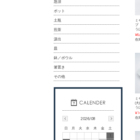
急須
ポット
土瓶
ミ
プ
う
煎茶
¥6
汲出
在
皿
鉢／ボウル
箸置き
その他
ミ
(
う
¥1
在
2026/08
日
月
火
水
木
金
土
1