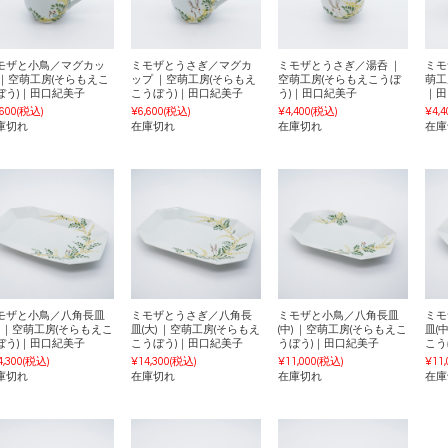
モザと小鳥／マグカッ
ミモザとうさぎ／マグカ
ミモザとうさぎ／湯呑 ｜
ミモ
 ｜空萌工房(そらもえこ
ップ ｜空萌工房(そらもえ
空萌工房(そらもえこうぼ
萌工
ぼう)｜田口紀美子
こうぼう)｜田口紀美子
う)｜田口紀美子
｜田
,600
(税込)
¥6,600
(税込)
¥4,400
(税込)
¥4,4
庫切れ
在庫切れ
在庫切れ
在庫
モザと小鳥／八角長皿
ミモザとうさぎ／八角長
ミモザと小鳥／八角長皿
ミモ
大) ｜空萌工房(そらもえこ
皿(大) ｜空萌工房(そらもえ
(中) ｜空萌工房(そらもえこ
皿(
ぼう)｜田口紀美子
こうぼう)｜田口紀美子
うぼう)｜田口紀美子
こう
4,300
(税込)
¥14,300
(税込)
¥11,000
(税込)
¥11,
庫切れ
在庫切れ
在庫切れ
在庫