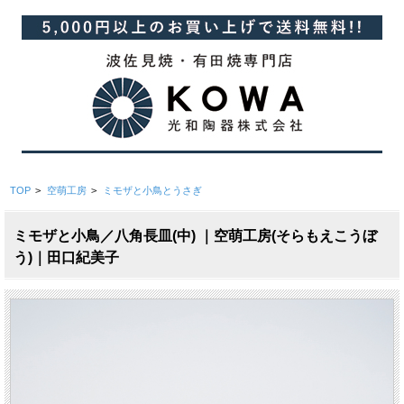
TOP
>
空萌工房
>
ミモザと小鳥とうさぎ
ミモザと小鳥／八角長皿(中) ｜空萌工房(そらもえこうぼ
う)｜田口紀美子