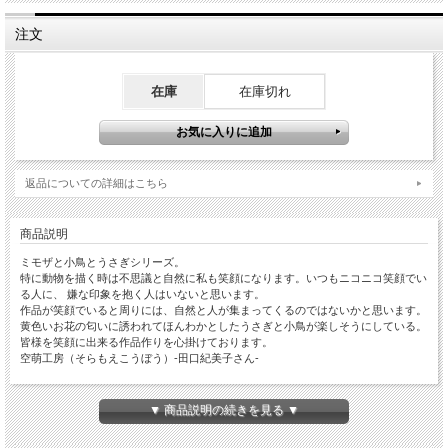
注文
在庫
在庫切れ
返品についての詳細はこちら
商品説明
ミモザと小鳥とうさぎシリーズ。
特に動物を描く時は不思議と自然に私も笑顔になります。いつもニコニコ笑顔でい
る人に、 嫌な印象を抱く人はいないと思います。
作品が笑顔でいると周りには、自然と人が集まってくるのではないかと思います。
黄色いお花の匂いに誘われてほんわかとしたうさぎと小鳥が楽しそうにしている。
皆様を笑顔に出来る作品作りを心掛けております。
空萌工房（そらもえこうぼう）-田口紀美子さん-
▼ 商品説明の続きを見る ▼