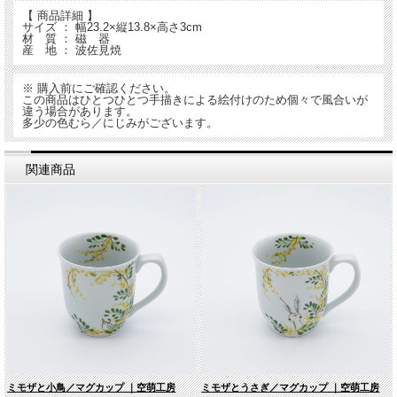
【 商品詳細 】
サイズ ： 幅23.2×縦13.8×高さ3cm
材 質 ： 磁 器
産 地 ： 波佐見焼
※ 購入前にご確認ください。
この商品はひとつひとつ手描きによる絵付けのため個々で風合いが
違う場合があります。
多少の色むら／にじみがございます。
関連商品
ミモザと小鳥／マグカップ ｜空萌工房
ミモザとうさぎ／マグカップ ｜空萌工房