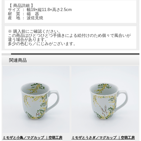
【 商品詳細 】
サイズ ： 幅19×縦11.8×高さ2.5cm
材 質 ： 磁 器
産 地 ： 波佐見焼
※ 購入前にご確認ください。
この商品はひとつひとつ手描きによる絵付けのため個々で風合いが
違う場合があります。
多少の色むら／にじみがございます。
関連商品
ミモザと小鳥／マグカップ ｜空萌工房
ミモザとうさぎ／マグカップ ｜空萌工房