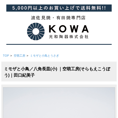
TOP
>
空萌工房
>
ミモザと小鳥とうさぎ
ミモザと小鳥／八角長皿(小) ｜空萌工房(そらもえこうぼ
う)｜田口紀美子