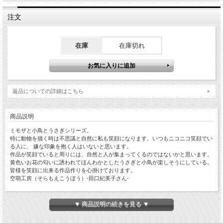
注文
在庫
在庫切れ
返品についての詳細はこちら
商品説明
ミモザと小鳥とうさぎシリーズ。
特に動物を描く時は不思議と自然に私も笑顔になります。いつもニコニコ笑顔でい
る人に、 嫌な印象を抱く人はいないと思います。
作品が笑顔でいると周りには、自然と人が集まってくるのではないかと思います。
黄色いお花の匂いに誘われてほんわかとしたうさぎと小鳥が楽しそうにしている。
皆様を笑顔に出来る作品作りを心掛けております。
空萌工房（そらもえこうぼう）-田口紀美子さん-
▼ 商品説明の続きを見る ▼