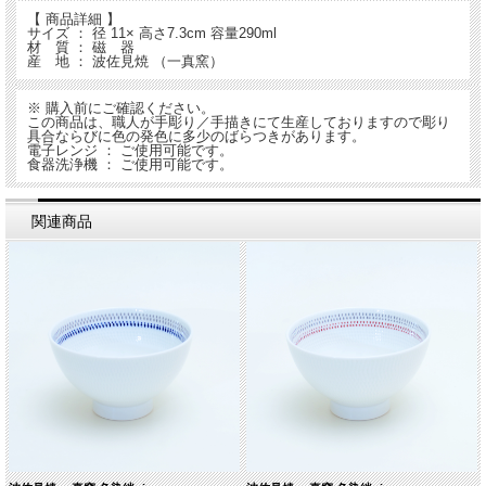
【 商品詳細 】
サイズ ： 径 11× 高さ7.3cm 容量290ml
材 質 ： 磁 器
産 地 ： 波佐見焼 （一真窯）
※ 購入前にご確認ください。
この商品は、職人が手彫り／手描きにて生産しておりますので彫り
具合ならびに色の発色に多少のばらつきがあります。
電子レンジ ： ご使用可能です。
食器洗浄機 ： ご使用可能です。
関連商品