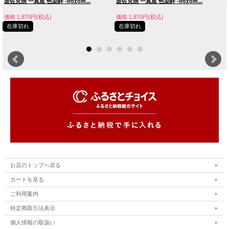
波佐見焼 一真窯 色染絆 -irozom...
波佐見焼 一真窯 色染絆 -irozom...
価格:1,870円(税込)
価格:1,870円(税込)
在庫切れ
在庫切れ
お店のトップへ戻る
カートを見る
ご利用案内
特定商取引法表示
個人情報の取扱い