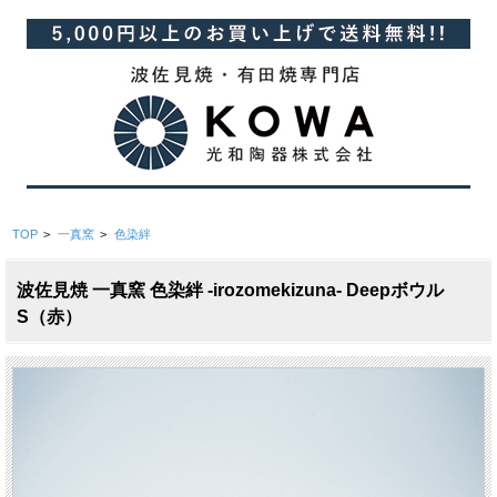
TOP
>
一真窯
>
色染絆
波佐見焼 一真窯 色染絆 -irozomekizuna- Deepボウル
S（赤）