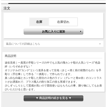
注文
在庫
在庫切れ
返品についての詳細はこちら
商品説明
波佐見焼｜一真窯の手彫シリーズの中でも人気の飛カンナ彫の人気シリーズ”色染
絆（いろぞめきずな）”
オリジナルの”カンナ”という道具を使って生地（きじ＝焼く前の状態のもの）を手
彫り（手仕事）して作る「一真彫り」で作られています。
真っ白な白磁とカンナ彫した部分の２色のライン（グレーと青or赤）のコントラス
トがお洒落れで、プラス職人の削り加工の技も実感できます。
少しずっしりとして質感が高いので普段使いはもちろんの事、贈り物にしてもお喜
びいただけると思います。
色染絆DeepボウルはＳ／Ｍ／Ｌの３サイズのラインナップです。
▼ 商品説明の続きを見る ▼