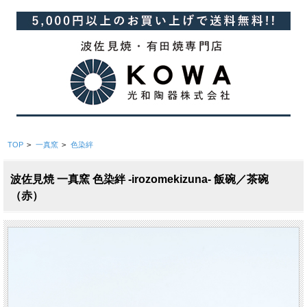
TOP
>
一真窯
>
色染絆
波佐見焼 一真窯 色染絆 -irozomekizuna- 飯碗／茶碗
（赤）