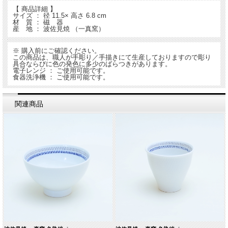
【 商品詳細 】
サイズ ： 径 11.5× 高さ 6.8 cm
材 質 ： 磁 器
産 地 ： 波佐見焼 （一真窯）
※ 購入前にご確認ください。
この商品は、職人が手彫り／手描きにて生産しておりますので彫り
具合ならびに色の発色に多少のばらつきがあります。
電子レンジ ： ご使用可能です。
食器洗浄機 ： ご使用可能です。
関連商品