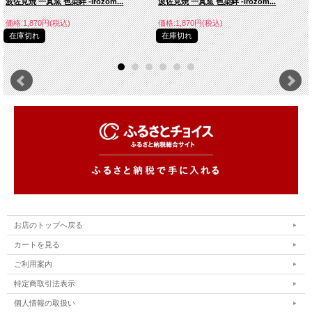
波佐見焼 一真窯 色染絆 -irozom...
波佐見焼 一真窯 色染絆 -irozom...
価格:1,870円(税込)
価格:1,870円(税込)
在庫切れ
在庫切れ
お店のトップへ戻る
カートを見る
ご利用案内
特定商取引法表示
個人情報の取扱い