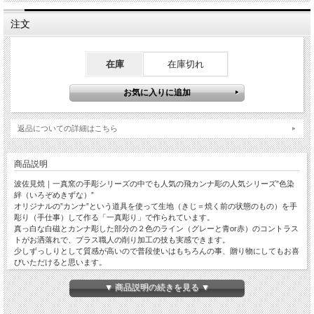
注文
在庫
在庫切れ
返品についての詳細はこちら
商品説明
波佐見焼｜一真窯の手彫シリーズの中でも人気の飛カンナ彫の人気シリーズ”色染
絆（いろぞめきずな）”
オリジナルの”カンナ”という道具を使って生地（きじ＝焼く前の状態のもの）を手
彫り（手仕事）して作る「一真彫り」で作られています。
真っ白な白磁とカンナ彫した部分の２色のライン（グレーと青or赤）のコントラス
トがお洒落れで、プラス職人の削り加工の技も実感できます。
少しずっしりとして質感が高いので普段使いはもちろんの事、贈り物にしてもお喜
びいただけると思います。
スタンダードなカタチの茶碗／飯碗です。夫婦茶碗で青赤セットでいかがでしょう
か？
▼ 商品説明の続きを見る ▼