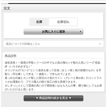
注文
在庫
在庫切れ
返品についての詳細はこちら
商品説明
波佐見焼｜一真窯の手彫シリーズの中でも人気の飛カンナ彫の人気シリーズ”色染
絆（いろぞめきずな）”
オリジナルの”カンナ”という道具を使って生地（きじ＝焼く前の状態のもの）を手
彫り（手仕事）して作る「一真彫り」で作られています。
真っ白な白磁とカンナ彫した部分の２色のライン（グレーと青or赤）のコントラス
トがお洒落れで、プラス職人の削り加工の技も実感できます。
少しずっしりとして質感が高いので普段使いはもちろんの事、贈り物にしてもお喜
びいただけると思います。
サイズは１６ｃｍ／２１ｃｍの２種類。アイデア次第で色々マルチな使い勝手のオ
シャレな丸プレート。カップソーサーからお料理／お菓子の器、器を重ねてのコー
▼ 商品説明の続きを見る ▼
ディネートもおススメ！！