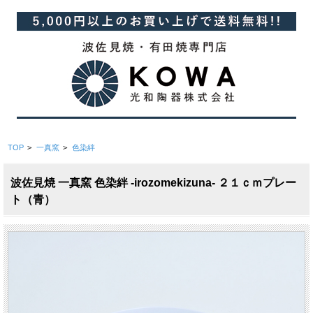
TOP
>
一真窯
>
色染絆
波佐見焼 一真窯 色染絆 -irozomekizuna- ２１ｃｍプレー
ト（青）