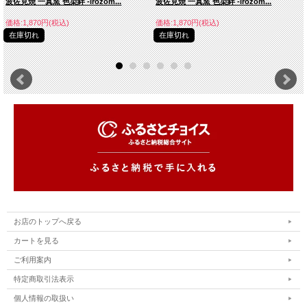
波佐見焼 一真窯 色染絆 -irozom...
波佐見焼 一真窯 色染絆 -irozom...
価格:1,870円(税込)
価格:1,870円(税込)
在庫切れ
在庫切れ
お店のトップへ戻る
カートを見る
ご利用案内
特定商取引法表示
個人情報の取扱い