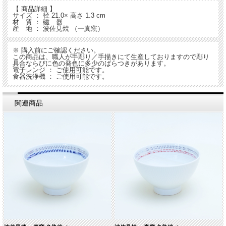
【 商品詳細 】
サイズ ： 径 21.0× 高さ 1.3 cm
材 質 ： 磁 器
産 地 ： 波佐見焼 （一真窯）
※ 購入前にご確認ください。
この商品は、職人が手彫り／手描きにて生産しておりますので彫り
具合ならびに色の発色に多少のばらつきがあります。
電子レンジ ： ご使用可能です。
食器洗浄機 ： ご使用可能です。
関連商品