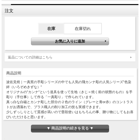
注文
在庫
在庫切れ
返品についての詳細はこちら
商品説明
波佐見焼｜一真窯の手彫シリーズの中でも人気の飛カンナ彫の人気シリーズ”色染
絆（いろぞめきずな）”
オリジナルの”カンナ”という道具を使って生地（きじ＝焼く前の状態のもの）を手
彫り（手仕事）して作る「一真彫り」で作られています。
真っ白な白磁とカンナ彫した部分の２色のライン（グレーと青or赤）のコントラス
トがお洒落れで、プラス職人の削り加工の技も実感できます。
少しずっしりとして質感が高いので普段使いはもちろんの事、贈り物にしてもお喜
びいただけると思います。
本当にカワイイデザインのポットです！注ぎ口もシュッとして注ぎやすく使い勝手
もよい上に、まわりの”しのぎ彫り”も器をシャープに彩っています。 プレゼントに
▼ 商品説明の続きを見る ▼
最適です！