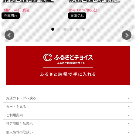
波佐見焼 一真窯 色染絆 -irozom...
波佐見焼 一真窯 色染絆 -irozom...
価格:1,870円(税込)
価格:1,870円(税込)
在庫切れ
在庫切れ
お店のトップへ戻る
カートを見る
ご利用案内
特定商取引法表示
個人情報の取扱い