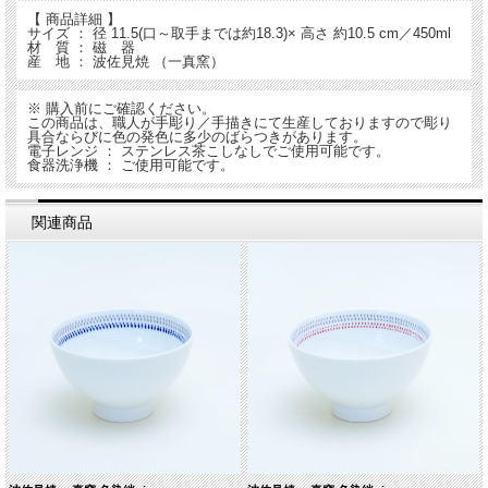
【 商品詳細 】
サイズ ： 径 11.5(口～取手までは約18.3)× 高さ 約10.5 cm／450ml
材 質 ： 磁 器
産 地 ： 波佐見焼 （一真窯）
※ 購入前にご確認ください。
この商品は、職人が手彫り／手描きにて生産しておりますので彫り
具合ならびに色の発色に多少のばらつきがあります。
電子レンジ ： ステンレス茶こしなしでご使用可能です。
食器洗浄機 ： ご使用可能です。
関連商品