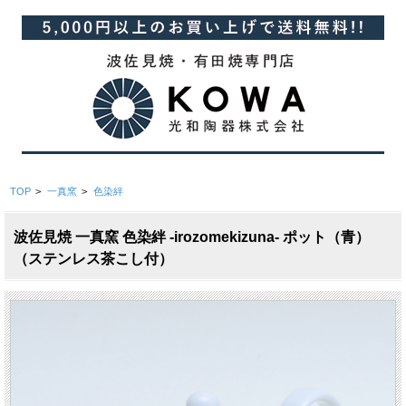
TOP
>
一真窯
>
色染絆
波佐見焼 一真窯 色染絆 -irozomekizuna- ポット（青）
（ステンレス茶こし付）