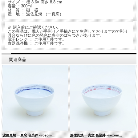
サイズ ： 径 8.6× 高さ 8.8 cm
容量 ：300ml
材 質 ： 磁 器
産 地 ： 波佐見焼 （一真窯）
※ 購入前にご確認ください。
この商品は、職人が手彫り／手描きにて生産しておりますので彫り
具合ならびに色の発色に多少のばらつきがあります。
電子レンジ ： ご使用可能です。
食器洗浄機 ： ご使用可能です。
関連商品
波佐見焼 一真窯 色染絆 -irozom...
波佐見焼 一真窯 色染絆 -irozom...