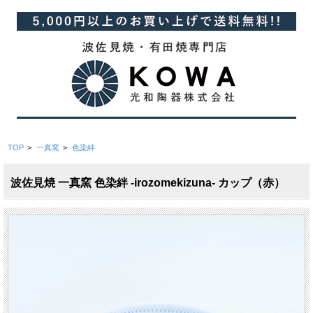
TOP
>
一真窯
>
色染絆
波佐見焼 一真窯 色染絆 -irozomekizuna- カップ（赤）