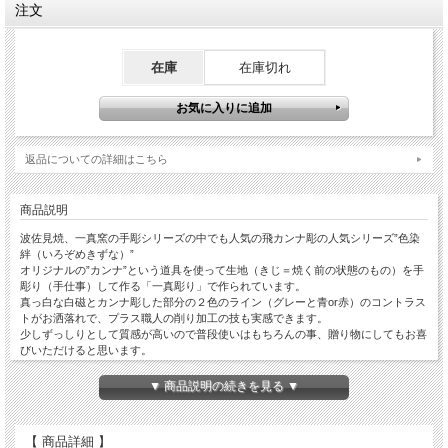
注文
在庫
在庫切れ
返品についての詳細はこちら
商品説明
波佐見焼、一真窯の手彫シリーズの中でも人気の飛カンナ彫の人気シリーズ”色染
絆（いろぞめきずな）”
オリジナルの”カンナ”という道具を使って生地（きじ＝焼く前の状態のもの）を手
彫り（手仕事）して作る「一真彫り」で作られています。
真っ白な白磁とカンナ彫した部分の２色のライン（グレーと青or赤）のコントラス
トがお洒落れで、プラス職人の削り加工の技も実感できます。
少しずっしりとして質感が高いので普段使いはもちろんの事、贈り物にしてもお喜
びいただけると思います。
お茶／コーヒーなどの飲物に、そば猪口やデザートカップとしても使えるマルチな
カップです！
▼ 商品説明の続きを見る ▼
【 商品詳細 】