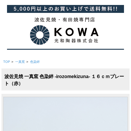
TOP
>
一真窯
>
色染絆
波佐見焼 一真窯 色染絆 -irozomekizuna- １６ｃｍプレー
ト（赤）