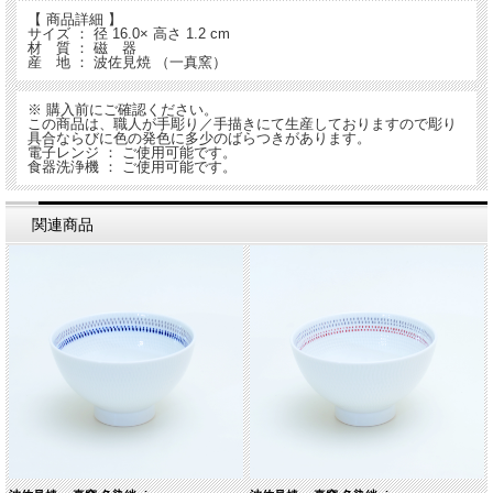
【 商品詳細 】
サイズ ： 径 16.0× 高さ 1.2 cm
材 質 ： 磁 器
産 地 ： 波佐見焼 （一真窯）
※ 購入前にご確認ください。
この商品は、職人が手彫り／手描きにて生産しておりますので彫り
具合ならびに色の発色に多少のばらつきがあります。
電子レンジ ： ご使用可能です。
食器洗浄機 ： ご使用可能です。
関連商品