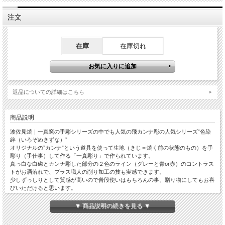
注文
在庫
在庫切れ
返品についての詳細はこちら
商品説明
波佐見焼｜一真窯の手彫シリーズの中でも人気の飛カンナ彫の人気シリーズ”色染
絆（いろぞめきずな）”
オリジナルの”カンナ”という道具を使って生地（きじ＝焼く前の状態のもの）を手
彫り（手仕事）して作る「一真彫り」で作られています。
真っ白な白磁とカンナ彫した部分の２色のライン（グレーと青or赤）のコントラス
トがお洒落れで、プラス職人の削り加工の技も実感できます。
少しずっしりとして質感が高いので普段使いはもちろんの事、贈り物にしてもお喜
びいただけると思います。
サイズは１６ｃｍ／２１ｃｍの２種類。アイデア次第で色々マルチな使い勝手のオ
シャレな丸プレート。カップソーサーからお料理／お菓子の器、器を重ねてのコー
▼ 商品説明の続きを見る ▼
ディネートもおススメ！！