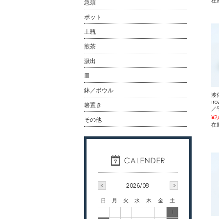
在
急須
ポット
土瓶
煎茶
汲出
皿
鉢／ボウル
波
ir
箸置き
／
¥2
その他
在
2026/08
日
月
火
水
木
金
土
1