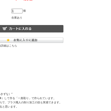
個
在庫あり
の詳細はこちら
きずな）”
事）して作る「一真彫り」で作られています。
落れで、プラス職人の削り加工の技も実感できます。
ると思います。