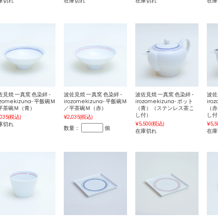
庫切れ
在庫切れ
在庫切れ
在庫
佐見焼 一真窯 色染絆 -
波佐見焼 一真窯 色染絆 -
波佐見焼 一真窯 色染絆 -
波佐
ozomekizuna- 平飯碗Ｍ
irozomekizuna- 平飯碗Ｍ
irozomekizuna- ポット
iro
平茶碗Ｍ（青）
／平茶碗Ｍ（赤）
（青）（ステンレス茶こ
（赤
し付）
し付
,035
(税込)
¥2,035
(税込)
¥5,500
(税込)
¥5,5
庫切れ
数量：
個
在庫切れ
在庫