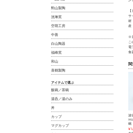
勲山製陶
【
サイ
洸琳窯
材
空萌工房
産
中善
※
こ
白山陶器
電
食
福峰窯
和山
関
喜鶴製陶
アイテムで選ぶ
飯碗／茶碗
湯呑／湯のみ
丼
波
カップ
ir
碗
マグカップ
¥1