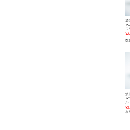
波
ir
ウ
¥2
数
波
ir
ル
¥2
在