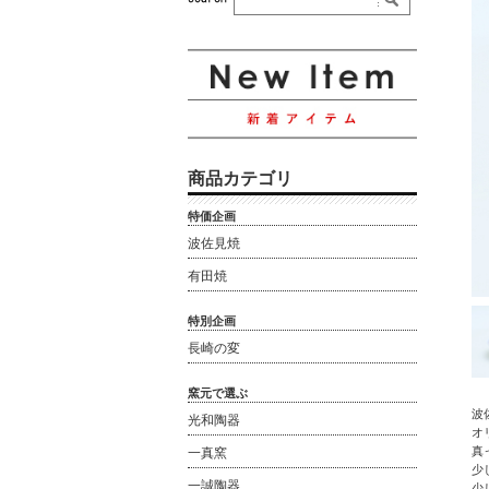
商品カテゴリ
特価企画
波佐見焼
有田焼
特別企画
長崎の変
窯元で選ぶ
波
光和陶器
オ
真
一真窯
少
一誠陶器
少