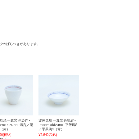
少のばらつきがあります。
見焼 一真窯 色染絆 -
波佐見焼 一真窯 色染絆 -
zomekizuna- 湯呑／湯
irozomekizuna- 平飯碗S
（赤）
／平茶碗S（青）
70
(税込)
¥1,540
(税込)