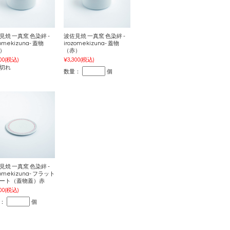
見焼 一真窯 色染絆 -
波佐見焼 一真窯 色染絆 -
zomekizuna- 蓋物
irozomekizuna- 蓋物
）
（赤）
00
(税込)
¥3,300
(税込)
切れ
数量：
個
見焼 一真窯 色染絆 -
zomekizuna- フラット
ート（蓋物蓋）赤
00
(税込)
：
個