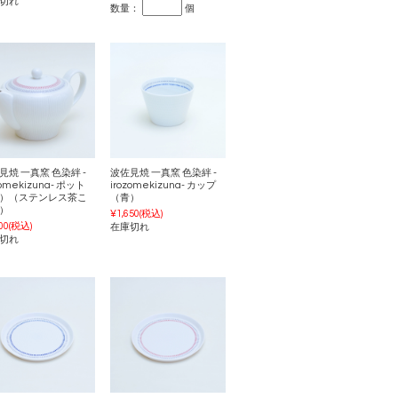
切れ
数量：
個
見焼 一真窯 色染絆 -
波佐見焼 一真窯 色染絆 -
zomekizuna- ポット
irozomekizuna- カップ
）（ステンレス茶こ
（青）
）
¥1,650
(税込)
00
(税込)
在庫切れ
切れ