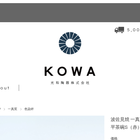
5,
out
P
一真窯
色染絆
波佐見焼 一真窯 
平茶碗S（赤
価格: