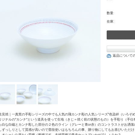
数量:
在庫:
返品について
佐見焼｜一真窯の手彫シリーズの中でも人気の飛カンナ彫の人気シリーズ”色染絆（いろぞめ
リジナルの”カンナ”という道具を使って生地（きじ＝焼く前の状態のもの）を手彫り（手仕
っ白な白磁とカンナ彫した部分の２色のライン（グレーと青or赤）のコントラストがお洒
しずっしりとして質感が高いので普段使いはもちろんの事、贈り物にしてもお喜びいただけ
しオシャレな平たい茶碗／飯碗です。夫婦茶碗で青赤セットでいかがでしょうか？