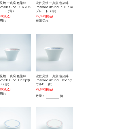
見焼 一真窯 色染絆 -
波佐見焼 一真窯 色染絆 -
zomekizuna- １６ｃｍ
irozomekizuna- １６ｃｍ
ート（青）
プレート（赤）
90
(税込)
¥2,090
(税込)
切れ
在庫切れ
見焼 一真窯 色染絆 -
波佐見焼 一真窯 色染絆 -
zomekizuna- Deepボ
irozomekizuna- Deepボ
S（赤）
ウルM（青）
60
(税込)
¥2,640
(税込)
切れ
数量：
個