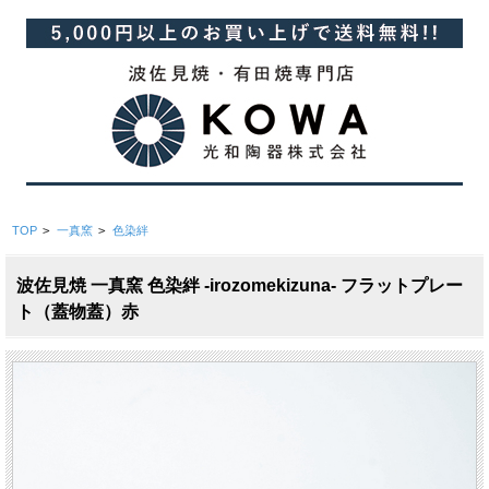
TOP
>
一真窯
>
色染絆
波佐見焼 一真窯 色染絆 -irozomekizuna- フラットプレー
ト（蓋物蓋）赤