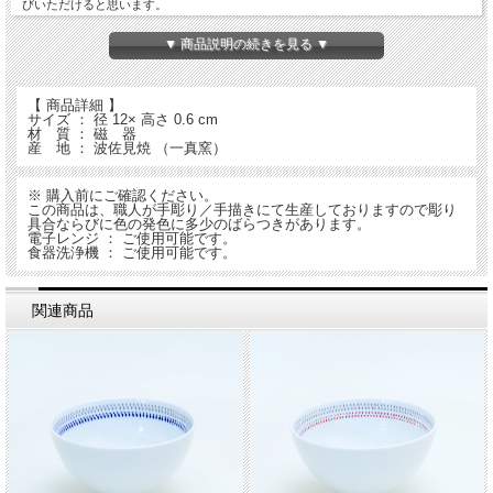
びいただけると思います。
切立ボウルと合わせて蓋物としてもお使いいただけます。
▼ 商品説明の続きを見る ▼
【 商品詳細 】
サイズ ： 径 12× 高さ 0.6 cm
材 質 ： 磁 器
産 地 ： 波佐見焼 （一真窯）
※ 購入前にご確認ください。
この商品は、職人が手彫り／手描きにて生産しておりますので彫り
具合ならびに色の発色に多少のばらつきがあります。
電子レンジ ： ご使用可能です。
食器洗浄機 ： ご使用可能です。
関連商品