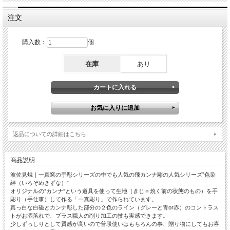
注文
購入数：
個
在庫
あり
返品についての詳細はこちら
商品説明
波佐見焼｜一真窯の手彫シリーズの中でも人気の飛カンナ彫の人気シリーズ”色染
絆（いろぞめきずな）”
オリジナルの”カンナ”という道具を使って生地（きじ＝焼く前の状態のもの）を手
彫り（手仕事）して作る「一真彫り」で作られています。
真っ白な白磁とカンナ彫した部分の２色のライン（グレーと青or赤）のコントラス
トがお洒落れで、プラス職人の削り加工の技も実感できます。
少しずっしりとして質感が高いので普段使いはもちろんの事、贈り物にしてもお喜