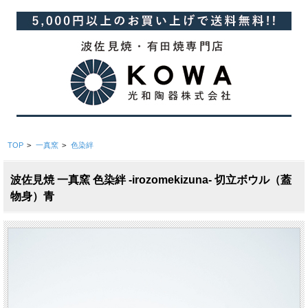
TOP
>
一真窯
>
色染絆
波佐見焼 一真窯 色染絆 -irozomekizuna- 切立ボウル（蓋
物身）青