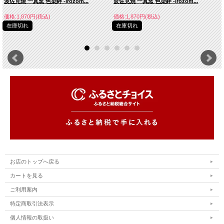
波佐見焼 一真窯 色染絆 -irozom...
波佐見焼 一真窯 色染絆 -irozom...
価格:1,870円(税込)
価格:1,870円(税込)
在庫切れ
在庫切れ
お店のトップへ戻る
カートを見る
ご利用案内
特定商取引法表示
個人情報の取扱い