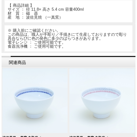
【 商品詳細 】
サイズ ： 径 11.8× 高さ 5.4 cm 容量400ml
材 質 ： 磁 器
産 地 ： 波佐見焼 （一真窯）
※ 購入前にご確認ください。
この商品は、職人が手彫り／手描きにて生産しておりますので彫り
具合ならびに色の発色に多少のばらつきがあります。
電子レンジ ： ご使用可能です。
食器洗浄機 ： ご使用可能です。
関連商品