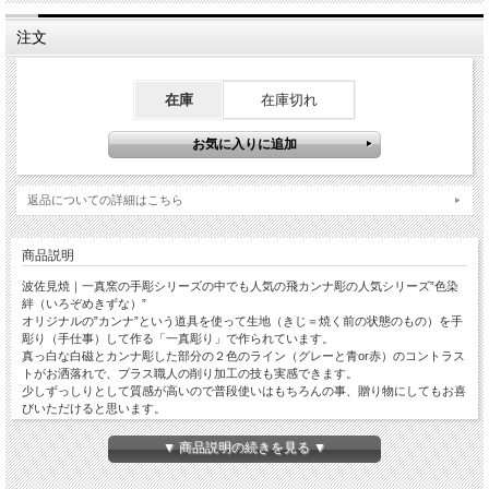
注文
在庫
在庫切れ
返品についての詳細はこちら
商品説明
波佐見焼｜一真窯の手彫シリーズの中でも人気の飛カンナ彫の人気シリーズ”色染
絆（いろぞめきずな）”
オリジナルの”カンナ”という道具を使って生地（きじ＝焼く前の状態のもの）を手
彫り（手仕事）して作る「一真彫り」で作られています。
真っ白な白磁とカンナ彫した部分の２色のライン（グレーと青or赤）のコントラス
トがお洒落れで、プラス職人の削り加工の技も実感できます。
少しずっしりとして質感が高いので普段使いはもちろんの事、贈り物にしてもお喜
びいただけると思います。
フラットプレートと合わせて蓋物としてもお使いいただけます。
▼ 商品説明の続きを見る ▼